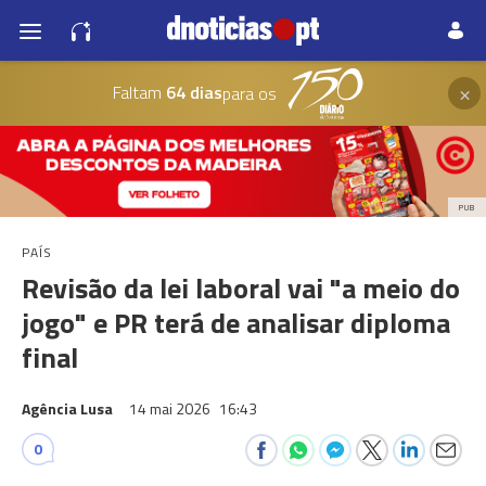
×
Faltam
64 dias
para os
PUB
PAÍS
Revisão da lei laboral vai "a meio do
jogo" e PR terá de analisar diploma
final
Agência Lusa
14 mai 2026
16:43
0