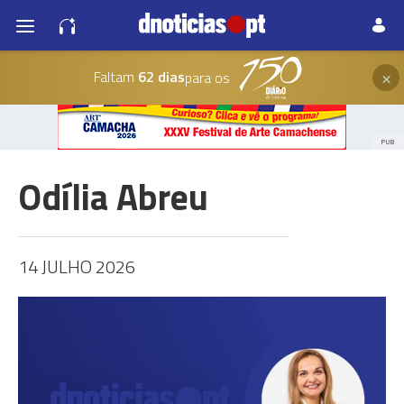
×
Faltam
62 dias
para os
PUB
Odília Abreu
14 JULHO 2026