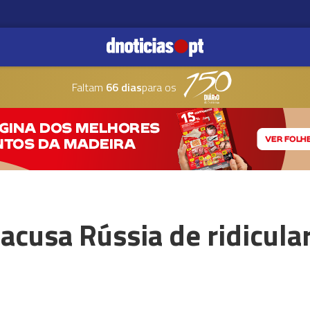
Faltam
66 dias
para os
acusa Rússia de ridicula