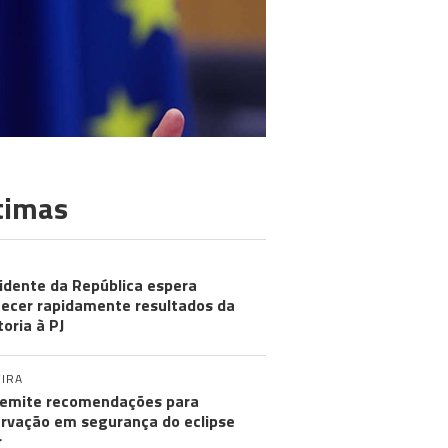
timas
idente da República espera
ecer rapidamente resultados da
toria à PJ
IRA
emite recomendações para
rvação em segurança do eclipse
r