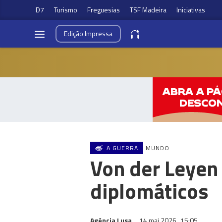
D7
Turismo
Freguesias
TSF Madeira
Iniciativas
Edição
Impressa
A GUERRA
MUNDO
Von der Leyen 
diplomáticos
Agência Lusa
14 mai 2026
15:05