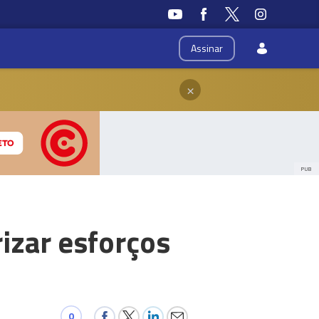
Assinar
×
PUB
rizar esforços
0