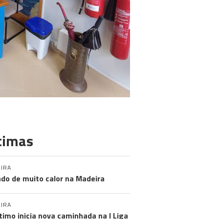
timas
IRA
do de muito calor na Madeira
IRA
timo inicia nova caminhada na I Liga