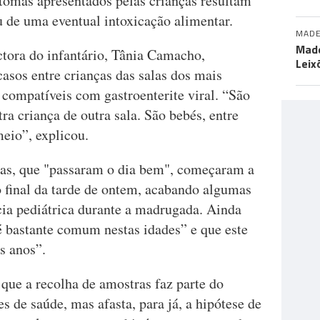
ntomas apresentados pelas crianças resultam
u de uma eventual intoxicação alimentar.
MADE
Made
tora do infantário, Tânia Camacho,
Leix
casos entre crianças das salas dos mais
compatíveis com gastroenterite viral. “São
ra criança de outra sala. São bebés, entre
eio”, explicou.
ças, que "passaram o dia bem", começaram a
o final da tarde de ontem, acabando algumas
cia pediátrica durante a madrugada. Ainda
é bastante comum nestas idades” e que este
os anos”.
 que a recolha de amostras faz parte do
s de saúde, mas afasta, para já, a hipótese de