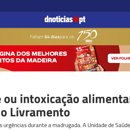
Faltam
64 dias
para os
 ou intoxicação alimenta
do Livramento
às urgências durante a madrugada. A Unidade de Saúde