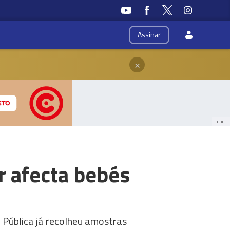
Assinar
×
PUB
r afecta bebés
 Pública já recolheu amostras