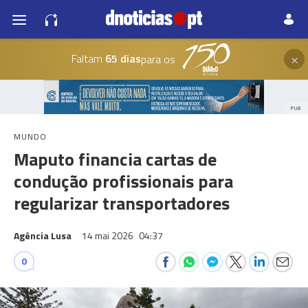
×
Faltam
65 dias
para os
PUB
MUNDO
Maputo financia cartas de
condução profissionais para
regularizar transportadores
Agência Lusa
14 mai 2026
04:37
0