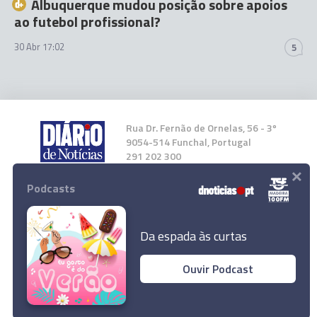
Albuquerque mudou posição sobre apoios
ao futebol profissional?
30 Abr 17:02
5
Rua Dr. Fernão de Ornelas, 56 - 3º
9054-514 Funchal, Portugal
291 202 300
×
Podcasts
Instale a nossa App
Da espada às curtas
Ouvir Podcast
© 2026 Empresa Diário de Notícias, Lda.
Todos os direitos reservados.