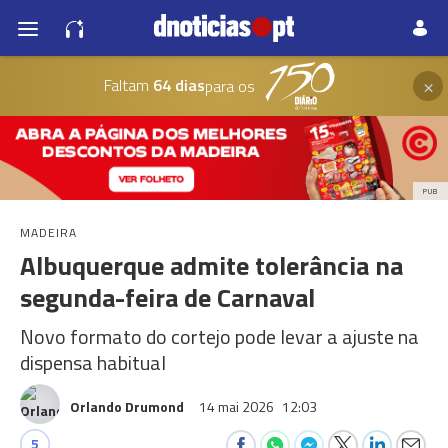
×
Faltam
64 dias
para os
PUB
MADEIRA
Albuquerque admite tolerância na
segunda-feira de Carnaval
Novo formato do cortejo pode levar a ajuste na
dispensa habitual
Orlando Drumond
14 mai 2026
12:03
5