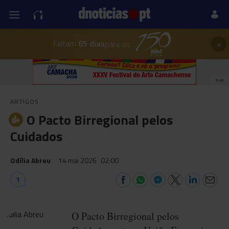
×
Faltam
65 dias
para os
PUB
ARTIGOS
O Pacto Birregional pelos
Cuidados
Odília Abreu
14 mai 2026
02:00
1
O Pacto Birregional pelos