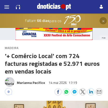
×
Faltam
66 dias
para os
PUB
MADEIRA
'+ Comércio Local' com 724
facturas registadas e 52.971 euros
em vendas locais
Marianna Pacifico
14 mai 2026
17:19
0