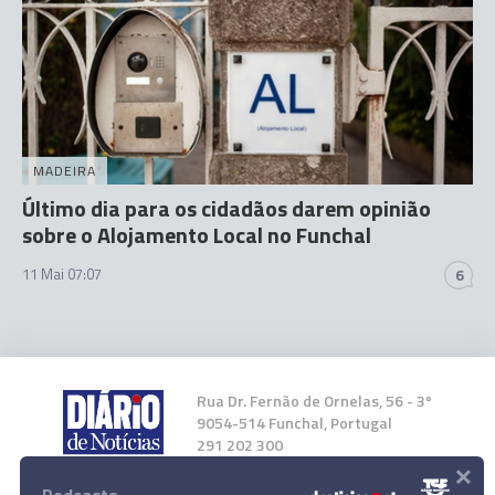
MADEIRA
Último dia para os cidadãos darem opinião
sobre o Alojamento Local no Funchal
11 Mai 07:07
6
Rua Dr. Fernão de Ornelas, 56 - 3º
9054-514 Funchal, Portugal
291 202 300
×
Instale a nossa App