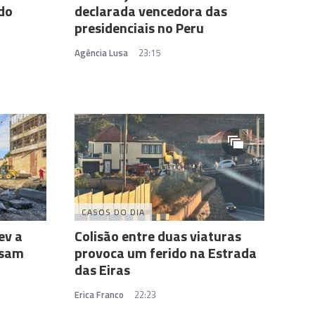
 do
declarada vencedora das
presidenciais no Peru
Agência Lusa
23:15
CASOS DO DIA
ev a
Colisão entre duas viaturas
ssam
provoca um ferido na Estrada
das Eiras
Erica Franco
22:23