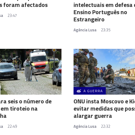
os foram afectados
intelectuais em defesa
Ensino Português no
sa
23:47
Estrangeiro
Agência Lusa
23:35
A GUERRA
ra seis o número de
ONU insta Moscovo e Ki
em tiroteio na
evitar medidas que po
ha
alargar guerra
sa
22:49
Agência Lusa
22:32