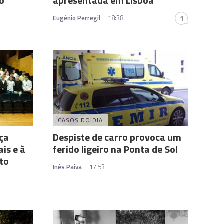
o
apresentada em Lisboa
Eugénio Perregil
18:38
1
CASOS DO DIA
ça
Despiste de carro provoca um
is e à
ferido ligeiro na Ponta de Sol
to
Inês Paiva
17:53