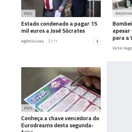
PAÍS
MADEIR
Estado condenado a pagar 15
Bombei
mil euros a José Sócrates
apesar 
para a 
Agência Lusa
21:11
3
Victor Hug
PAÍS
Conheça a chave vencedora do
Eurodreams desta segunda-