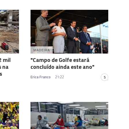
MADEIRA
 mil
"Campo de Golfe estará
s na
concluído ainda este ano"
s
Erica Franco
21:22
5