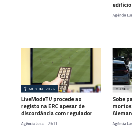
edifíci
Agência Lu
MUNDIAL2026
MUNDO
LiveModeTV procede ao
Sobe pa
registo na ERC apesar de
mortos 
discordância com regulador
Aleman
Agência Lusa
23:11
Agência Lu