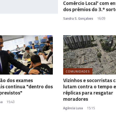
Comércio Local' com en
dos prémios do 3.º sort
Sandra S. Gonçalves
16:09
COMUNIDADES
ção dos exames
Vizinhos e socorristas c
is continua "dentro dos
lutam contra o tempo e
previstos"
réplicas para resgatar
moradores
sa
15:43
Agência Lusa
15:15