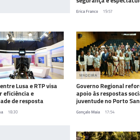
segurança e espectácul
Erica Franco
19:57
MADEIRA
entre Lusa e RTP visa
Governo Regional refor
r eficiência e
apoio às respostas socia
ade de resposta
juventude no Porto San
sa
18:30
Gonçalo Maia
17:54