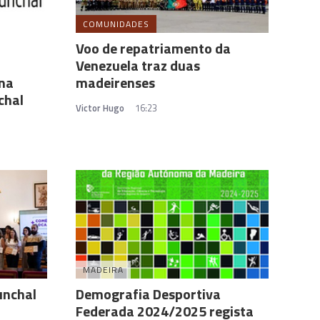
COMUNIDADES
Voo de repatriamento da
Venezuela traz duas
 na
madeirenses
chal
Victor Hugo
16:23
MADEIRA
unchal
Demografia Desportiva
Federada 2024/2025 regista