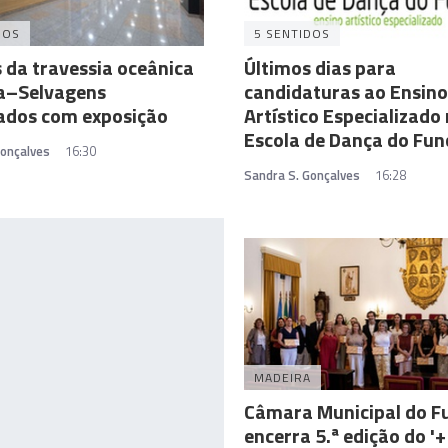
DOS
5 SENTIDOS
 da travessia oceânica
Últimos dias para
a–Selvagens
candidaturas ao Ensino
ados com exposição
Artístico Especializado
Escola de Dança do Fun
Gonçalves
16:30
Sandra S. Gonçalves
16:28
MADEIRA
Câmara Municipal do F
encerra 5.ª edição do '+