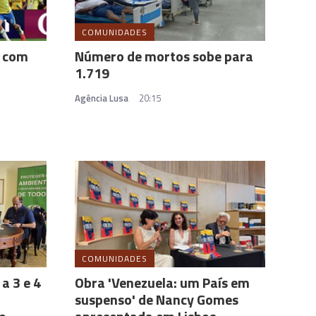
COMUNIDADES
' com
Número de mortos sobe para
1.719
Agência Lusa
20:15
COMUNIDADES
a 3 e 4
Obra 'Venezuela: um País em
suspenso' de Nancy Gomes