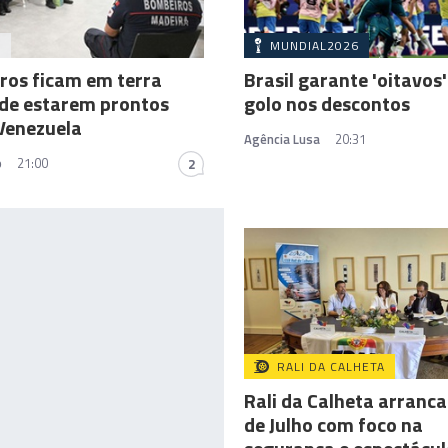
A
MUNDIAL2026
ros ficam em terra
Brasil garante 'oitavos
de estarem prontos
golo nos descontos
Venezuela
Agência Lusa
20:31
o
21:00
2
RALI DA CALHETA
Rali da Calheta arranca 
de Julho com foco na