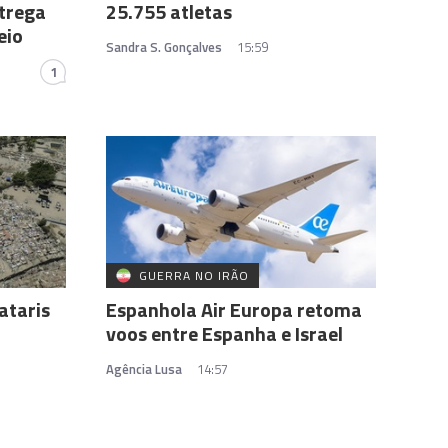
trega
25.755 atletas
eio
Sandra S. Gonçalves
15:59
1
GUERRA NO IRÃO
ataris
Espanhola Air Europa retoma
voos entre Espanha e Israel
Agência Lusa
14:57