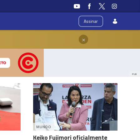
Assinar
×
PUB
MUNDO
Keiko Fujimori oficialmente