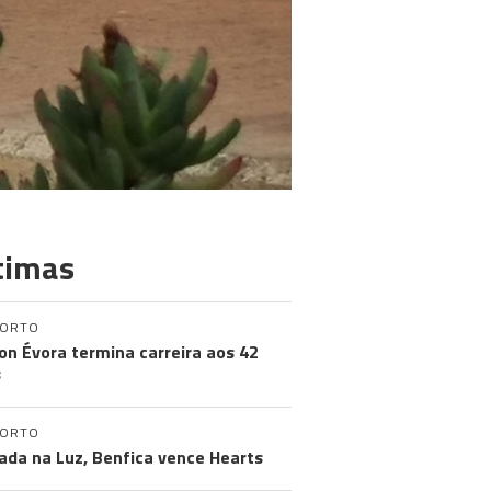
timas
PORTO
on Évora termina carreira aos 42
s
PORTO
ada na Luz, Benfica vence Hearts