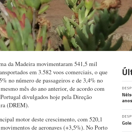
oma da Madeira movimentaram 541,5 mil
Úl
ansportados em 3.582 voos comerciais, o que
,5% no número de passageiros e de 3,4% no
 mesmo mês do ano anterior, de acordo com
DES
Néls
ortugal divulgados hoje pela Direção
ano
eira (DREM).
DES
incipal motor deste crescimento, com 520,1
Gole
0 movimentos de aeronaves (+3,5%). No Porto