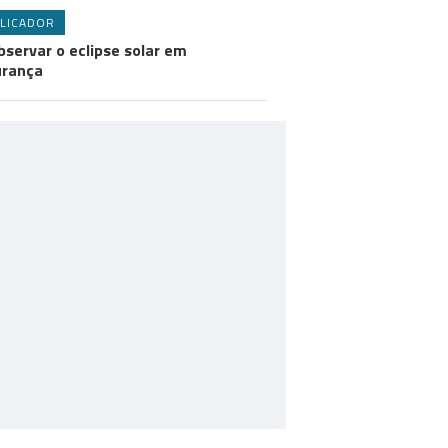
LICADOR
bservar o eclipse solar em
urança