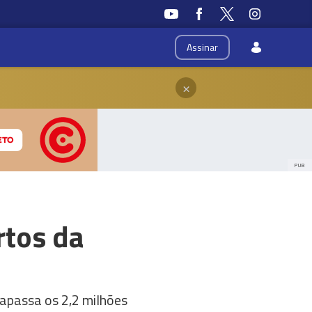
Assinar
×
PUB
rtos da
rapassa os 2,2 milhões