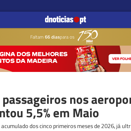
Faltam
66 dias
para os
passageiros nos aeropo
ntou 5,5% em Maio
 acumulado dos cinco primeiros meses de 2026, já ult