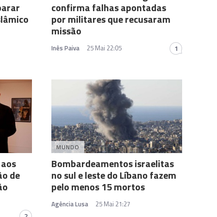
parar
confirma falhas apontadas
slâmico
por militares que recusaram
missão
Inês Paiva
25 Mai 22:05
1
MUNDO
 aos
Bombardeamentos israelitas
ão de
no sul e leste do Líbano fazem
ão
pelo menos 15 mortos
Agência Lusa
25 Mai 21:27
2