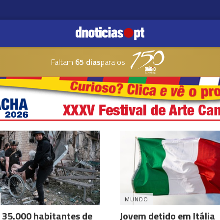
Faltam
65 dias
para os
MUNDO
 35.000 habitantes de
Jovem detido em Itália