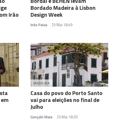
ao
Bordal e BÉHEN levam
ige
Bordado Madeira à Lisbon
com Irão
Design Week
Inês Paiva
25 Mai 18:49
MADEIRA
sta
Casa do povo do Porto Santo
a em
vai para eleições no final de
Julho
Gonçalo Maia
25 Mai 18:30