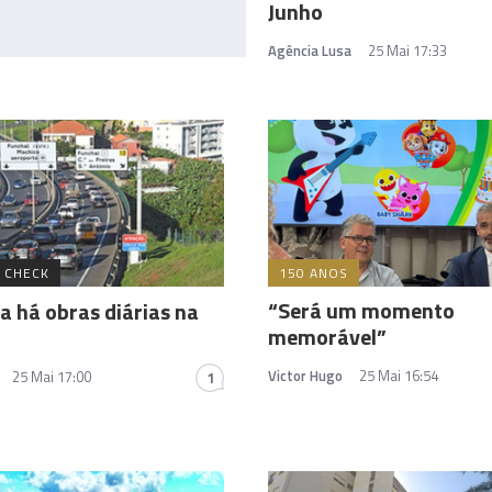
Junho
Agência Lusa
25 Mai 17:33
 CHECK
150 ANOS
“Será um momento
a há obras diárias na
memorável”
Victor Hugo
25 Mai 16:54
25 Mai 17:00
1