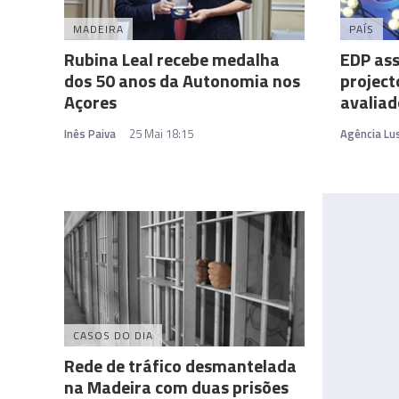
MADEIRA
PAÍS
Rubina Leal recebe medalha
EDP ass
dos 50 anos da Autonomia nos
project
Açores
avalia
Inês Paiva
25 Mai 18:15
Agência Lu
CASOS DO DIA
Rede de tráfico desmantelada
na Madeira com duas prisões