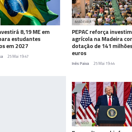
MADEIRA
investirá 8,19 ME em
PEPAC reforça investi
para estudantes
agrícola na Madeira c
nos em 2027
dotação de 141 milhões
euros
sa
25 Mai 19:47
Inês Paiva
25 Mai 19:44
MUNDO