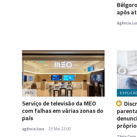
Bélgoro
após a
Agência Lu
PAÍS
EXPLICA
Serviço de televisão da MEO
Disc
com falhas em várias zonas do
parenta
país
denunci
próprio
agência lusa
25 Mai 22:00
Tânia Cova