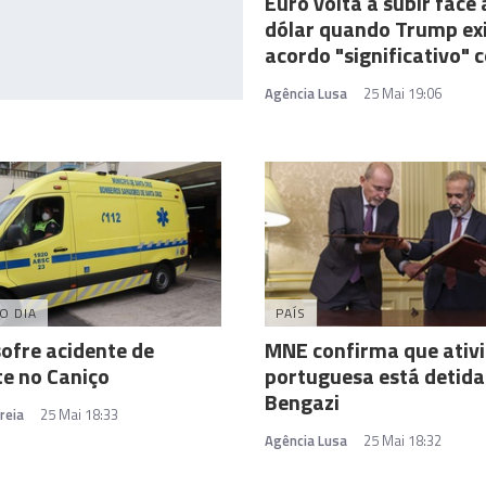
Euro volta a subir face 
dólar quando Trump ex
acordo "significativo" 
Agência Lusa
25 Mai 19:06
O DIA
PAÍS
ofre acidente de
MNE confirma que ativi
te no Caniço
portuguesa está detid
Bengazi
reia
25 Mai 18:33
Agência Lusa
25 Mai 18:32