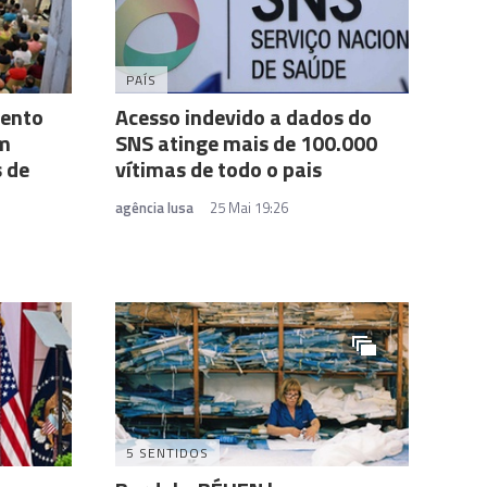
PAÍS
mento
Acesso indevido a dados do
om
SNS atinge mais de 100.000
 de
vítimas de todo o pais
agência lusa
25 Mai 19:26
5 SENTIDOS