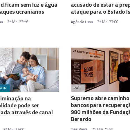
d ficam sem luz e água
acusado de estar a pre
taques ucranianos
ataque para o Estado I
sa
25 Mai 23:56
Agência Lusa
25 Mai 23:00
DOR
PAÍS
Supremo abre caminho
riminação na
bancos para recuperaç
lidade pode ser
980 milhões da Fundaç
ada através de canal
Berardo
Inês Paiva
25 Mai 21:50
25 Mai 22:00