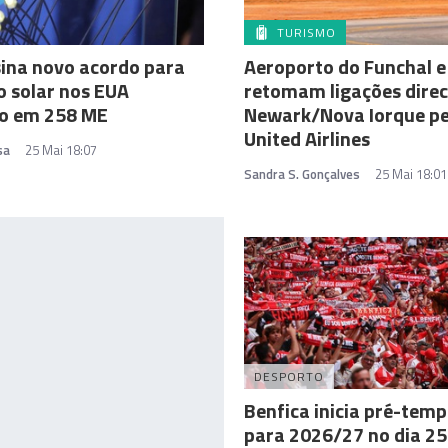
TURISMO
ina novo acordo para
Aeroporto do Funchal e
o solar nos EUA
retomam ligações direc
do em 258 ME
Newark/Nova Iorque pe
United Airlines
sa
25 Mai 18:07
Sandra S. Gonçalves
25 Mai 18:01
DESPORTO
Benfica inicia pré-tem
para 2026/27 no dia 25