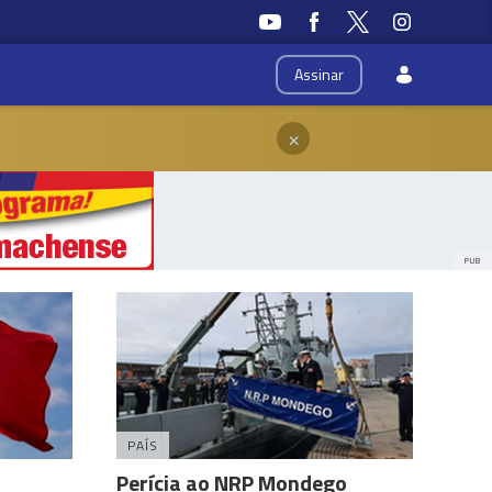
Assinar
×
PUB
PAÍS
Perícia ao NRP Mondego