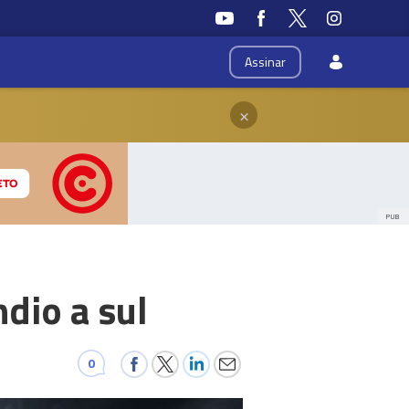
Assinar
×
PUB
ndio a sul
0