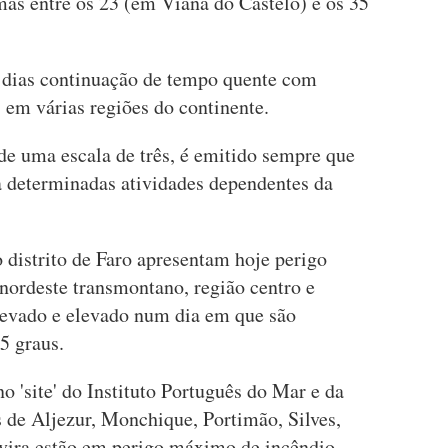
mas entre os 23 (em Viana do Castelo) e os 35
dias continuação de tempo quente com
 em várias regiões do continente.
de uma escala de três, é emitido sempre que
ra determinadas atividades dependentes da
o distrito de Faro apresentam hoje perigo
ordeste transmontano, região centro e
levado e elevado num dia em que são
5 graus.
 'site' do Instituto Português do Mar e da
de Aljezur, Monchique, Portimão, Silves,
avira estão em perigo máximo de incêndio