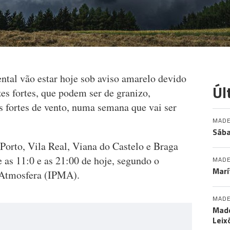
nental vão estar hoje sob aviso amarelo devido
Úl
zes fortes, que podem ser de granizo,
s fortes de vento, numa semana que vai ser
MADE
Sába
 Porto, Vila Real, Viana do Castelo e Braga
e as 11:0 e as 21:00 de hoje, segundo o
MADE
Marí
a Atmosfera (IPMA).
MADE
Made
Leix