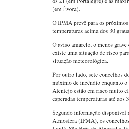
os 21 (em Portalegre) e as máxi
(em Évora).
O IPMA prevê para os próximos 
temperaturas acima dos 30 graus
O aviso amarelo, o menos grave 
existe uma situação de risco pa
situação meteorológica.
Por outro lado, sete concelhos d
máximo de incêndio enquanto o n
Alentejo estão em risco muito e
esperadas temperaturas até aos 3
Segundo informação disponível no
Atmosfera (IPMA), os concelhos 
Loulé, São Brás de Alportel e T