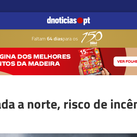
Faltam
64 dias
para os
da a norte, risco de incê