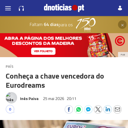
×
Faltam
64 dias
para os
PUB
PAÍS
Conheça a chave vencedora do
Eurodreams
Inês Paiva
25 mai 2026
20:11
0