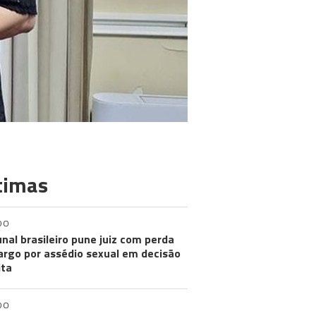
timas
DO
unal brasileiro pune juiz com perda
argo por assédio sexual em decisão
ita
DO