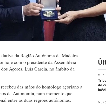
islativa da Região Autónoma da Madeira
Úl
e hoje com o presidente da Assembleia
dos Açores, Luís Garcia, no âmbito da
MUN
Trib
do c
l recebeu das mãos do homólogo açoriano a
inéd
anos da Autonomia, num momento que
onal entre as duas regiões autónomas.
MUN