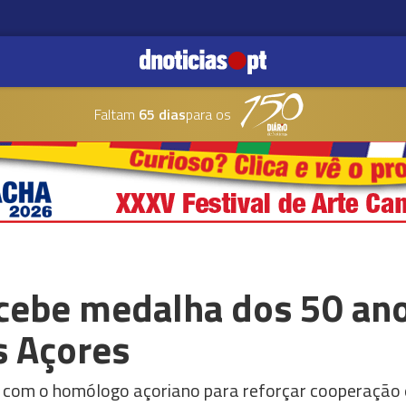
Faltam
65 dias
para os
ecebe medalha dos 50 an
 Açores
 com o homólogo açoriano para reforçar cooperação 