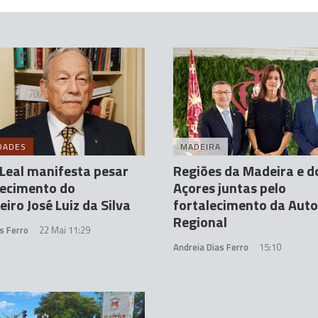
DADES
MADEIRA
Leal manifesta pesar
Regiões da Madeira e d
lecimento do
Açores juntas pelo
eiro José Luiz da Silva
fortalecimento da Aut
Regional
s Ferro
22 Mai 11:29
Andreia Dias Ferro
15:10