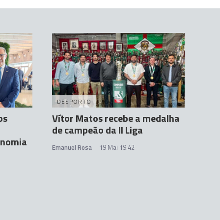
DESPORTO
os
Vítor Matos recebe a medalha
de campeão da II Liga
onomia
Emanuel Rosa
19 Mai 19:42