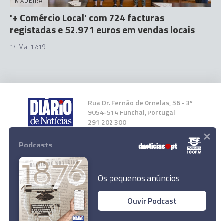
MADEIRA
'+ Comércio Local' com 724 facturas
registadas e 52.971 euros em vendas locais
14 Mai 17:19
Rua Dr. Fernão de Ornelas, 56 - 3º
9054-514 Funchal, Portugal
291 202 300
×
Podcasts
Instale a nossa App
Os pequenos anúncios
Ouvir Podcast
© 2026 Empresa Diário de Notícias, Lda.
Todos os direitos reservados.