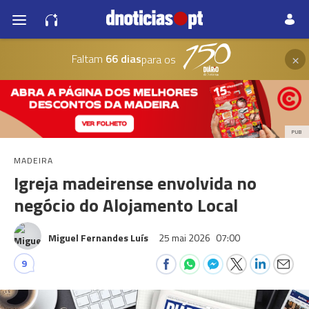
×
Faltam
66 dias
para os
PUB
MADEIRA
Igreja madeirense envolvida no
negócio do Alojamento Local
Miguel Fernandes Luís
25 mai 2026
07:00
9