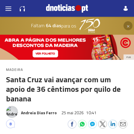
×
Faltam
64 dias
para os
PUB
MADEIRA
Santa Cruz vai avançar com um
apoio de 36 cêntimos por quilo de
banana
Andreia Dias Ferro
25 mai 2026
10:41
8