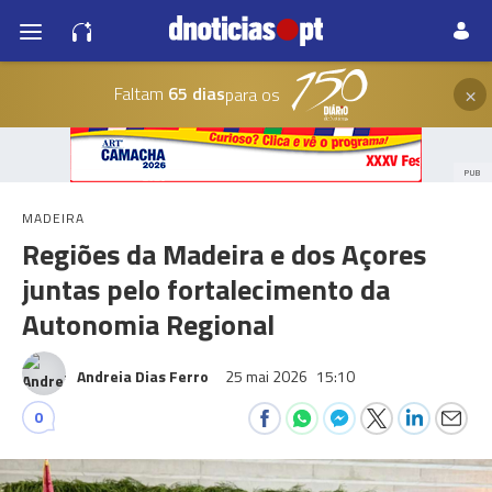
×
Faltam
65 dias
para os
PUB
MADEIRA
Regiões da Madeira e dos Açores
juntas pelo fortalecimento da
Autonomia Regional
Andreia Dias Ferro
25 mai 2026
15:10
0