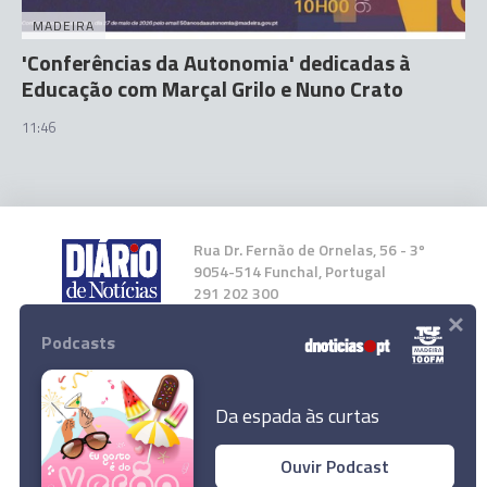
MADEIRA
'Conferências da Autonomia' dedicadas à
Educação com Marçal Grilo e Nuno Crato
11:46
Rua Dr. Fernão de Ornelas, 56 - 3º
9054-514 Funchal, Portugal
291 202 300
×
Podcasts
Instale a nossa App
Da espada às curtas
Ouvir Podcast