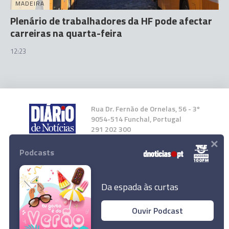
MADEIRA
Plenário de trabalhadores da HF pode afectar
carreiras na quarta-feira
12:23
Rua Dr. Fernão de Ornelas, 56 - 3º
9054-514 Funchal, Portugal
291 202 300
×
Podcasts
Instale a nossa App
Da espada às curtas
Ouvir Podcast
Administração Pública da Madeira perdeu 134
© 2026 Empresa Diário de Notícias, Lda.
funcionários em três meses