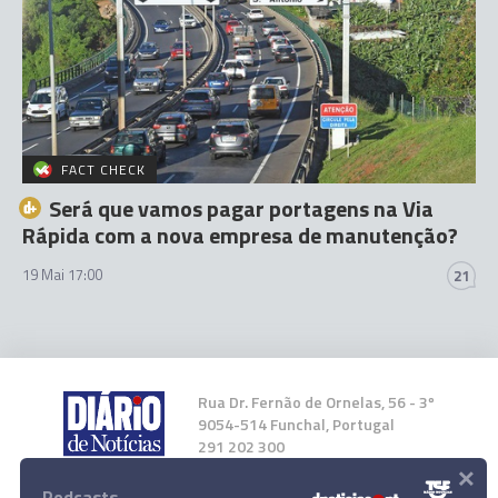
FACT CHECK
Será que vamos pagar portagens na Via
Rápida com a nova empresa de manutenção?
19 Mai 17:00
21
Rua Dr. Fernão de Ornelas, 56 - 3º
9054-514 Funchal, Portugal
291 202 300
×
Podcasts
Instale a nossa App