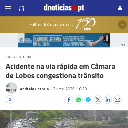
×
Faltam
63 dias
para os
PUB
CASOS DO DIA
Acidente na via rápida em Câmara
de Lobos congestiona trânsito
Andreia Correia
25 mai 2026
10:29
2