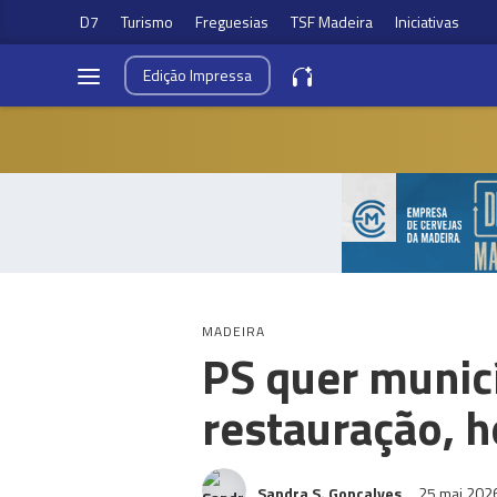
D7
Turismo
Freguesias
TSF Madeira
Iniciativas
Edição
Impressa
MADEIRA
PS quer municí
restauração, h
Sandra S. Gonçalves
25 mai 202