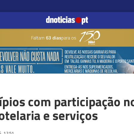
Faltam
63 dias
para os
pios com participação n
otelaria e serviços
6
17:51