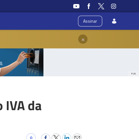
Assinar
×
PUB
o IVA da
0