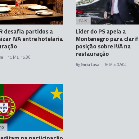
PAÍS
 desafia partidos a
Líder do PS apela a
zar IVA entre hotelaria
Montenegro para clarif
uração
posição sobre IVA na
restauração
sa
15 Mai 15:36
Agência Lusa
16 Mai 02:04
TO
editam na participação