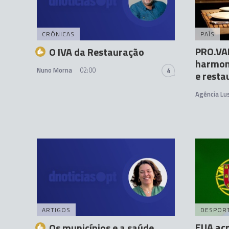
CRÓNICAS
PAÍS
PRO.VAR
O IVA da Restauração
harmoni
Nuno Morna
02:00
4
e resta
Agência Lu
ARTIGOS
DESPOR
EUA acr
Os municípios e a saúde