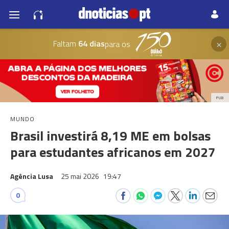
×
Faltam
64 dias
para os
PUB
MUNDO
Brasil investirá 8,19 ME em bolsas
para estudantes africanos em 2027
Agência Lusa
25 mai 2026
19:47
0