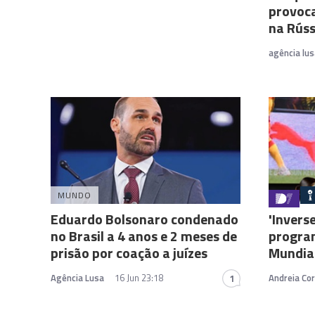
provoca
na Rúss
agência lus
MUNDO
Eduardo Bolsonaro condenado
'Invers
no Brasil a 4 anos e 2 meses de
program
prisão por coação a juízes
Mundia
Agência Lusa
16 Jun 23:18
Andreia Cor
1