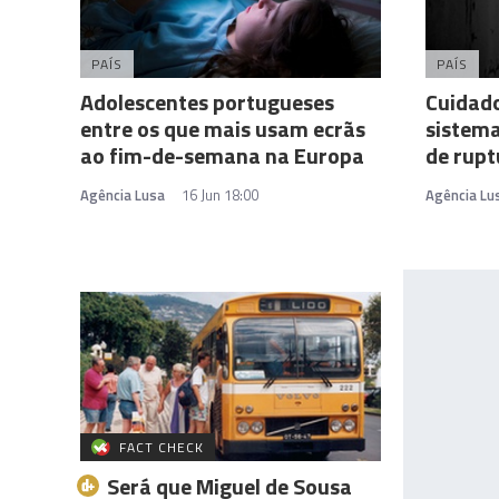
PAÍS
PAÍS
Adolescentes portugueses
Cuidado
entre os que mais usam ecrãs
sistema
ao fim-de-semana na Europa
de rupt
Agência Lusa
16 Jun 18:00
Agência Lu
FACT CHECK
Será que Miguel de Sousa