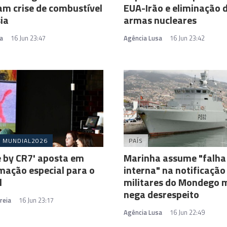
m crise de combustível
EUA-Irão e eliminação 
ia
armas nucleares
a
16 Jun 23:47
Agência Lusa
16 Jun 23:42
MUNDIAL2026
PAÍS
e by CR7' aposta em
Marinha assume "falha
ação especial para o
interna" na notificação
l
militares do Mondego 
nega desrespeito
reia
16 Jun 23:17
Agência Lusa
16 Jun 22:49