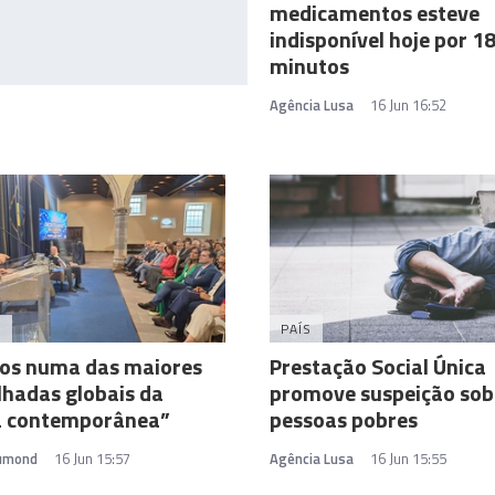
medicamentos esteve
indisponível hoje por 1
minutos
Agência Lusa
16 Jun 16:52
A
PAÍS
os numa das maiores
Prestação Social Única
lhadas globais da
promove suspeição sob
ia contemporânea”
pessoas pobres
rumond
16 Jun 15:57
Agência Lusa
16 Jun 15:55