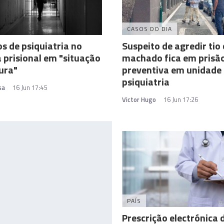
CASOS DO DIA
s de psiquiatria no
Suspeito de agredir tio
 prisional em "situação
machado fica em prisã
ura"
preventiva em unidade
psiquiatria
sa
16 Jun 17:45
Victor Hugo
16 Jun 17:26
PAÍS
Prescrição electrónica 