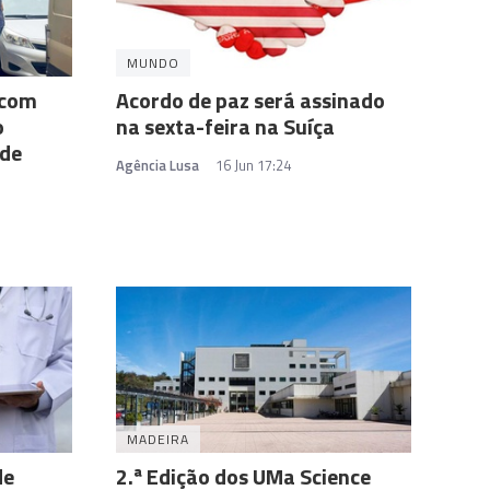
MUNDO
 com
Acordo de paz será assinado
o
na sexta-feira na Suíça
 de
Agência Lusa
16 Jun 17:24
MADEIRA
de
2.ª Edição dos UMa Science