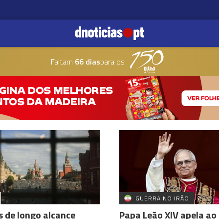
Faltam
66 dias
para os
GUERRA NO IRÃO
 de longo alcance
Papa Leão XIV apela ao