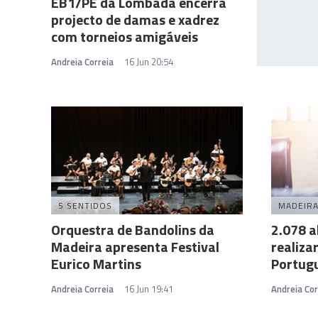
EB1/PE da Lombada encerra
projecto de damas e xadrez
com torneios amigáveis
Andreia Correia
16 Jun 20:54
5 SENTIDOS
MADEIR
Orquestra de Bandolins da
2.078 a
Madeira apresenta Festival
realiza
Eurico Martins
Portug
Andreia Correia
16 Jun 19:41
Andreia Cor