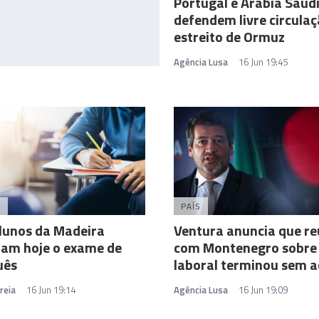
Portugal e Arábia Saud
defendem livre circula
estreito de Ormuz
Agência Lusa
16 Jun 19:45
A
PAÍS
lunos da Madeira
Ventura anuncia que re
ram hoje o exame de
com Montenegro sobre 
uês
laboral terminou sem 
reia
16 Jun 19:14
Agência Lusa
16 Jun 19:09