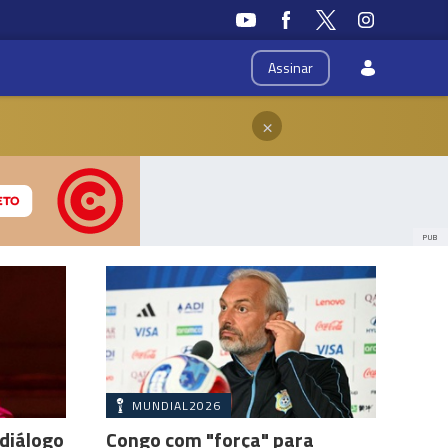
Assinar
×
PUB
MUNDIAL2026
 diálogo
Congo com "força" para