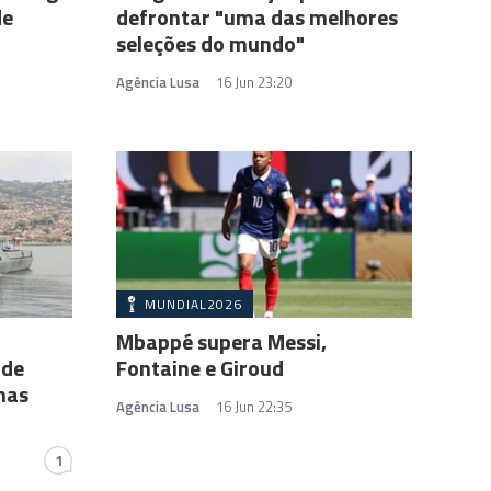
de
defrontar "uma das melhores
seleções do mundo"
Agência Lusa
16 Jun 23:20
MUNDIAL2026
Mbappé supera Messi,
 de
Fontaine e Giroud
mas
Agência Lusa
16 Jun 22:35
1