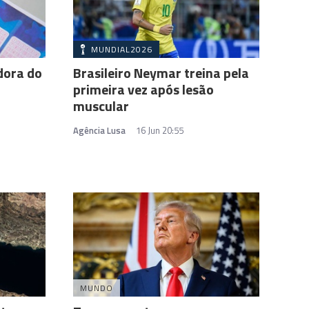
MUNDIAL2026
dora do
Brasileiro Neymar treina pela
primeira vez após lesão
muscular
Agência Lusa
16 Jun 20:55
MUNDO