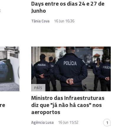
Days entre os dias 24 e 27 de
8
Junho
Tânia Cova
16 Jun 16:36
PAÍS
Ministro das Infraestruturas
re
diz que "já não há caos" nos
aeroportos
Agência Lusa
16 Jun 15:52
1