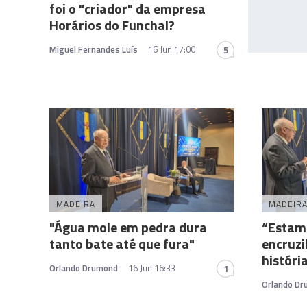
foi o "criador" da empresa
Horários do Funchal?
Miguel Fernandes Luís
16 Jun 17:00
5
MADEIRA
MADEIR
"Água mole em pedra dura
“Estam
tanto bate até que fura"
encruzi
histór
Orlando Drumond
16 Jun 16:33
1
Orlando D