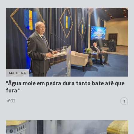
MADEIRA
"Água mole em pedra dura tanto bate até que
fura"
16:33
1