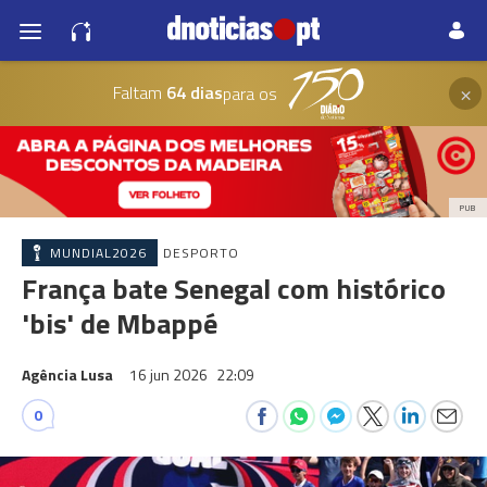
×
Faltam
64 dias
para os
PUB
MUNDIAL2026
DESPORTO
França bate Senegal com histórico
'bis' de Mbappé
Agência Lusa
16 jun 2026
22:09
0