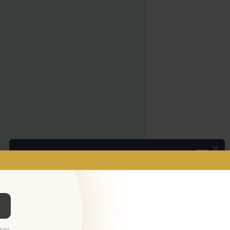
×
Podcasts
Da espada às curtas
Ouvir Podcast
© 2026 Empresa Diário de Notícias, Lda.
ser.