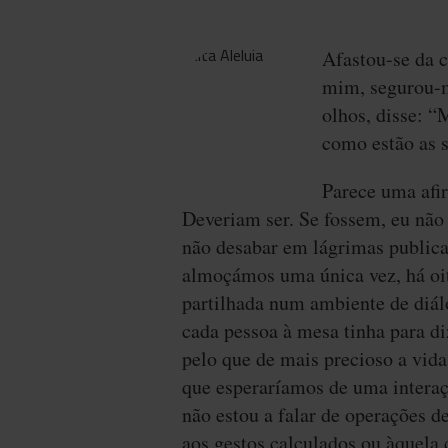
Afastou-se da 
mim, segurou-m
olhos, disse: “
como estão as s
Parece uma afi
Deveriam ser. Se fossem, eu não 
não desabar em lágrimas publi
almoçámos uma única vez, há oi
partilhada num ambiente de diál
cada pessoa à mesa tinha para d
pelo que de mais precioso a vida 
que esperaríamos de uma intera
não estou a falar de operações d
aos gestos calculados ou àquela