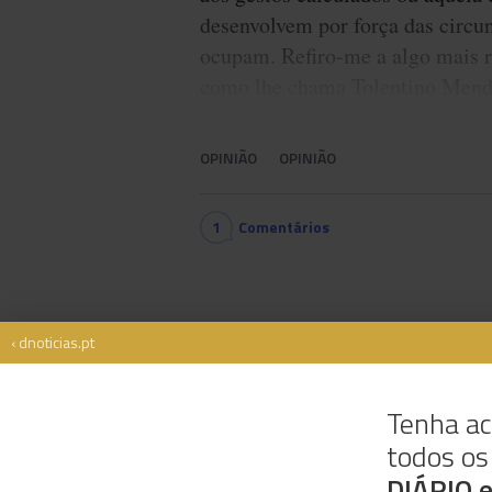
desenvolvem por força das circun
ocupam. Refiro-me a algo mais ra
como lhe chama Tolentino Mendon
OPINIÃO
OPINIÃO
1
Comentários
‹ dnoticias.pt
Tenha ac
todos o
Rua Dr. Fernão de Ornelas, 56 - 3º
9054-514 Funchal, Portugal
DIÁRIO 