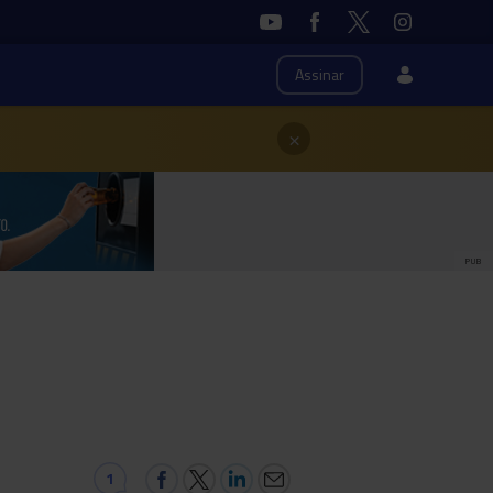
Assinar
×
PUB
1