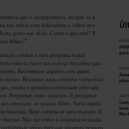
comitiva que o acompanhava, dirigiu-se a
Úl
e nas mãos com delicadeza e, olhos nos
Muito gosto em vê-la. Como é que está? E
uas filhas?”
MADE
IPMA
para
rmação cordial e uma pergunta banal.
teria tido de fazer um esforço hercúleo para
MUN
camente. Reconhecer alguém com quem
Assa
to meses. Recordar uma conversa vulnerável,
plan
ogo, escuta e genuína curiosidade pelo que
izer. Perguntar como estamos. E perguntar
MADE
Camp
nos ofereceu: os nossos filhos. Seria aquilo
pres
ção humana. Hoje, tornou-se uma exceção. E
Mac
e charme. Não me refiro à simpatia treinada,
 cordialidade impecável que algumas pessoas