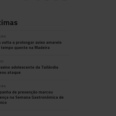
timas
IRA
 volta a prolongar aviso amarelo
 tempo quente na Madeira
DO
ssino adolescente da Tailândia
eou ataque
IRA
anha de prevenção marcou
ença na Semana Gastronómica de
hico