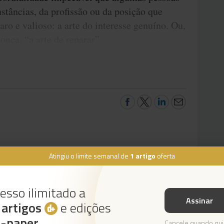
stâncias, da profissão ou da posição que
ro e valioso: a arte do interesse genuíno. Ou,
ça, “a arte de reparar”.
Atingiu o limite semanal de
1 artigo
oferta
esso ilimitado a
Assinar
s
artigos
e edições
Instale a nossa App
e-paper
Cancele quando qui