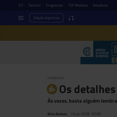
D7
Turismo
Freguesias
TSF Madeira
Iniciativas
Edição
Impressa
CRÓNICAS
Os detalhes
Às vezes, basta alguém lembra
Rita Aleluia
16 jun 2026
02:00