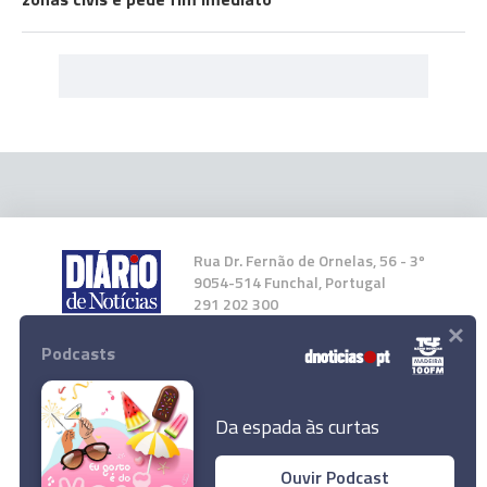
Rua Dr. Fernão de Ornelas, 56 - 3º
9054-514 Funchal, Portugal
291 202 300
×
Podcasts
Instale a nossa App
Da espada às curtas
Ouvir Podcast