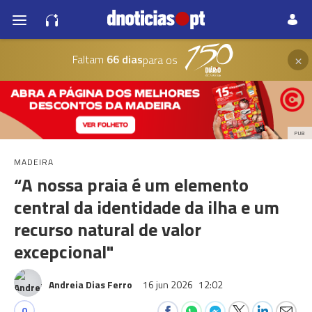
×
Faltam
66 dias
para os
PUB
MADEIRA
“A nossa praia é um elemento
central da identidade da ilha e um
recurso natural de valor
excepcional"
Andreia Dias Ferro
16 jun 2026
12:02
0