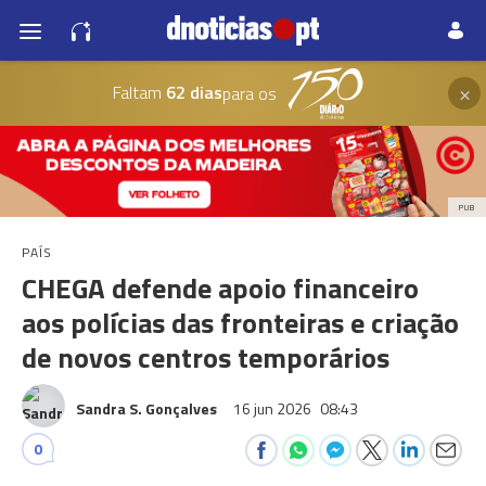
×
Faltam
62 dias
para os
PUB
PAÍS
CHEGA defende apoio financeiro
aos polícias das fronteiras e criação
de novos centros temporários
Sandra S. Gonçalves
16 jun 2026
08:43
0