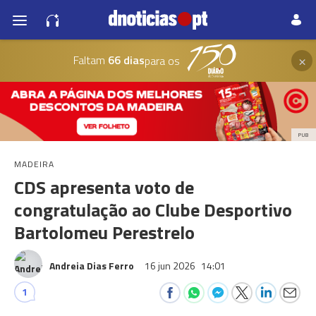
×
Faltam
66 dias
para os
PUB
MADEIRA
CDS apresenta voto de
congratulação ao Clube Desportivo
Bartolomeu Perestrelo
Andreia Dias Ferro
16 jun 2026
14:01
1