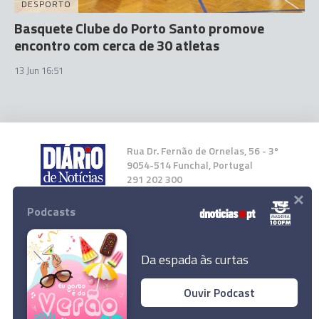
DESPORTO
Basquete Clube do Porto Santo promove
encontro com cerca de 30 atletas
13 Jun 16:51
Rua Dr. Fernão de Ornelas, 56 - 3º
9054-514 Funchal, Portugal
291 202 300
×
Podcasts
Instale a nossa App
Da espada às curtas
Ouvir Podcast
© 2026 Empresa Diário de Notícias, Lda.