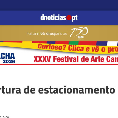
Faltam
66 dias
para os
rtura de estacionamento 
12:28