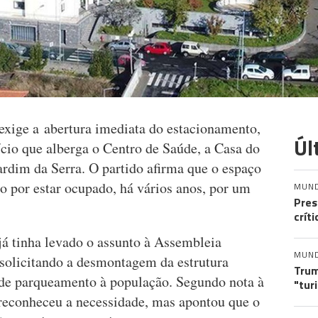
ige a abertura imediata do estacionamento,
Úl
fício que alberga o Centro de Saúde, a Casa do
ardim da Serra. O partido afirma que o espaço
o por estar ocupado, há vários anos, por um
MUN
Pres
crít
á tinha levado o assunto à Assembleia
MUN
solicitando a desmontagem da estrutura
Trum
o de parqueamento à população. Segundo nota à
"tur
o reconheceu a necessidade, mas apontou que o