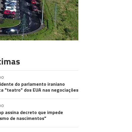
timas
DO
idente do parlamento iraniano
ica "teatro" dos EUA nas negociações
DO
p assina decreto que impede
ismo de nascimentos"