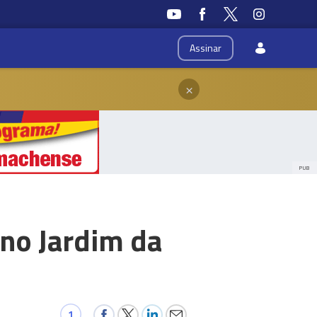
Assinar
×
PUB
no Jardim da
1