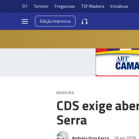
D7
Turismo
Freguesias
TSF Madeira
Iniciativas
Edição
Impressa
MADEIRA
CDS exige abe
Serra
Andreia Dias Ferro
16 jun 2026