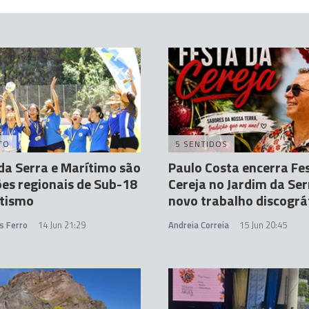
TO
5 SENTIDOS
da Serra e Marítimo são
Paulo Costa encerra Fe
es regionais de Sub-18
Cereja no Jardim da Se
etismo
novo trabalho discográ
s Ferro
14 Jun 21:29
Andreia Correia
15 Jun 20:45