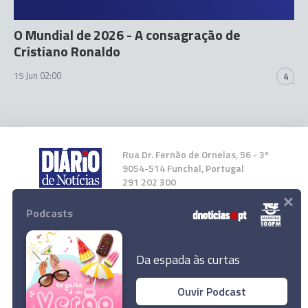
O Mundial de 2026 - A consagração de
Cristiano Ronaldo
15 Jun 02:00
4
Rua Dr. Fernão de Ornelas, 56 - 3º
9054-514 Funchal, Portugal
291 202 300
×
Podcasts
Instale a nossa App
Da espada às curtas
Ouvir Podcast
De contestado a 'deus', a viagem argentina de
© 2026 Empresa Diário de Notícias, Lda.