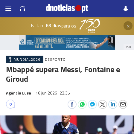
×
Faltam
63 dias
para os
PUB
MUNDIAL2026
DESPORTO
Mbappé supera Messi, Fontaine e
Giroud
Agência Lusa
16 jun 2026
22:35
0