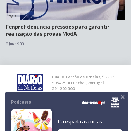
PAÍS
Fenprof denuncia pressões para garantir
realização das provas ModA
8 Jun 19:33
Rua Dr. Fernão de Ornelas, 56 - 3º
9054-514 Funchal, Portugal
291 202 300
×
Podcasts
Instale a nossa App
Da espada às curtas