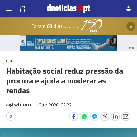
×
Faltam
63 dias
para os
PUB
PAÍS
Habitação social reduz pressão da
procura e ajuda a moderar as
rendas
Agência Lusa
16 jun 2026
02:22
0