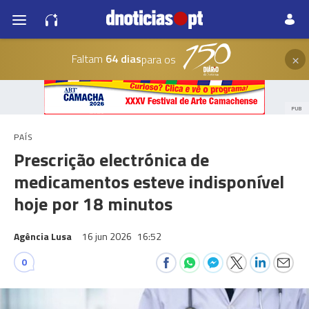
×
Faltam
64 dias
para os
PUB
PAÍS
Prescrição electrónica de
medicamentos esteve indisponível
hoje por 18 minutos
Agência Lusa
16 jun 2026
16:52
0