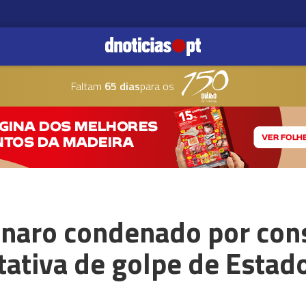
Faltam
65 dias
para os
naro condenado por con
tativa de golpe de Estado