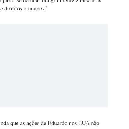
a para "se dedicar integralmente e buscar as
de direitos humanos".
inda que as ações de Eduardo nos EUA não