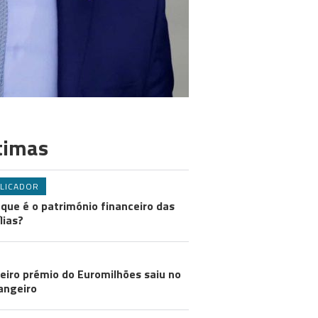
timas
LICADOR
 que é o património financeiro das
lias?
eiro prémio do Euromilhões saiu no
angeiro