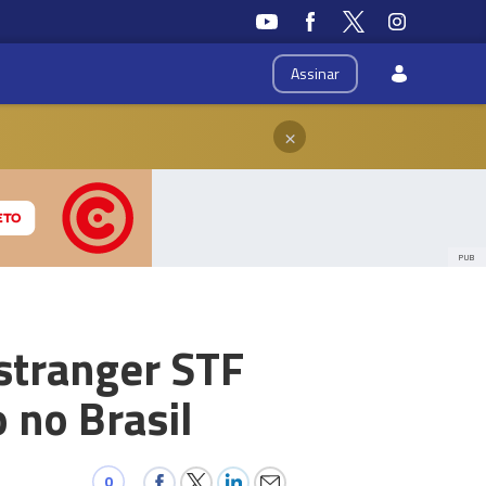
Assinar
×
PUB
stranger STF
 no Brasil
0