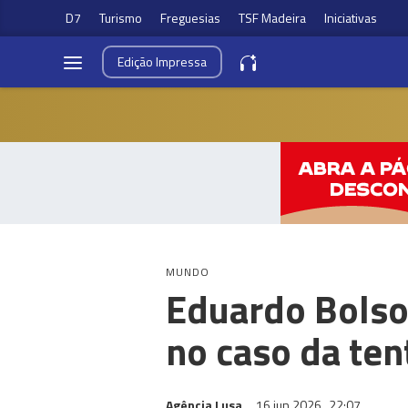
D7
Turismo
Freguesias
TSF Madeira
Iniciativas
Edição
Impressa
MUNDO
Eduardo Bolso
no caso da ten
Agência Lusa
16 jun 2026
22:07