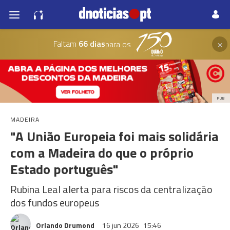
×
Faltam
66 dias
para os
PUB
MADEIRA
"A União Europeia foi mais solidária
com a Madeira do que o próprio
Estado português"
Rubina Leal alerta para riscos da centralização
dos fundos europeus
Orlando Drumond
16 jun 2026
15:46