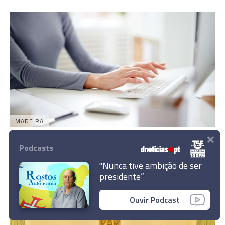
MADEIRA
×
Secretaria publica Portaria de Condições de
Podcasts
Trabalho para os Trabalhadores
Administrativos
"Nunca tive ambição de ser
presidente”
30 Mar 15:58
Ouvir Podcast