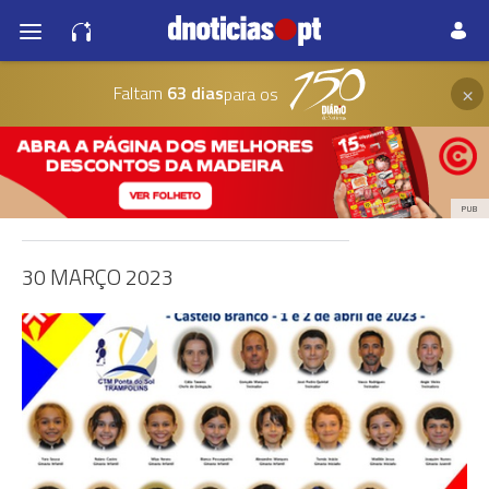
×
Faltam
63 dias
para os
PUB
30 MARÇO 2023