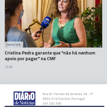
MADEIRA
Cristina Pedra garante que "não há nenhum
apoio por pagar" na CMF
13:38
Rua Dr. Fernão de Ornelas, 56 - 3º
9054-514 Funchal, Portugal
291 202 300