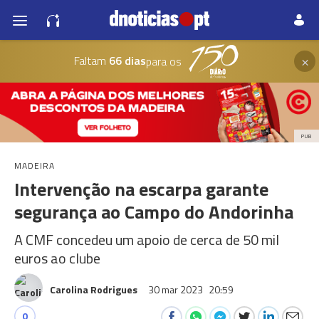
×
Faltam
66 dias
para os
PUB
MADEIRA
Intervenção na escarpa garante
segurança ao Campo do Andorinha
A CMF concedeu um apoio de cerca de 50 mil
euros ao clube
Carolina Rodrigues
30 mar 2023
20:59
0