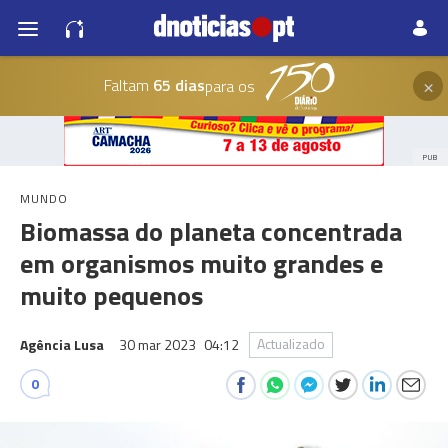
×
Faltam
65 dias
para os
PUB
MUNDO
Biomassa do planeta concentrada
em organismos muito grandes e
muito pequenos
Actualizado
Agência Lusa
30 mar 2023
04:12
0