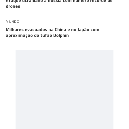
Ataque ucraniano à Rússia com número recorde de
drones
MUNDO
Milhares evacuados na China e no Japão com
aproximação do tufão Dolphin