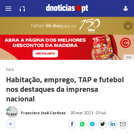
×
Faltam
66 dias
para os
PUB
PAÍS
Habitação, emprego, TAP e futebol
nos destaques da imprensa
nacional
Francisco José Cardoso
30 mar 2023
07:44
0