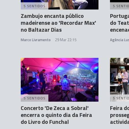
5 SENTIDOS
5 SENTI
Zambujo encanta público
Portuga
madeirense ao 'Recordar Max'
do Tea
no Baltazar Dias
encena
Marco Livramento
29 Mar 22:15
Agência Lu
5 SENTIDOS
5 SENTI
Concerto 'De Zeca a Sobral'
Feira d
encerra o quinto dia da Feira
prosseg
do Livro do Funchal
activid