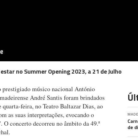
ai estar no Summer Opening 2023, a 21 de Julho
o prestigiado músico nacional António
Úl
 madeirense André Santis foram brindados
 quarta-feira, no Teatro Baltazar Dias, ao
om as suas interpretações, evocando o
MADE
Carn
x'. O concerto decorreu no âmbito da 49.ª
de d
hal.