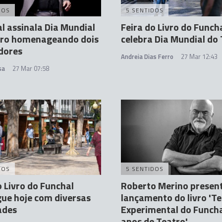
DOS
5 SENTIDOS
l assinala Dia Mundial
Feira do Livro do Funch
tro homenageando dois
celebra Dia Mundial do
dores
Andreia Dias Ferro
27 Mar 12:43
sa
27 Mar 07:58
DOS
5 SENTIDOS
o Livro do Funchal
Roberto Merino presen
ue hoje com diversas
lançamento do livro 'T
ades
Experimental do Funcha
anos de Teatro'