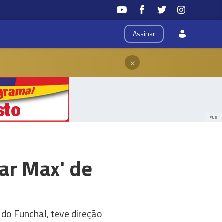
Assinar
×
PUB
ar Max' de
 do Funchal, teve direção