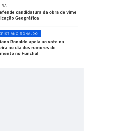
IRA
efende candidatura da obra de vime
dicação Geográfica
CRISTIANO RONALDO
tiano Ronaldo apela ao voto na
ira no dia dos rumores de
mento no Funchal