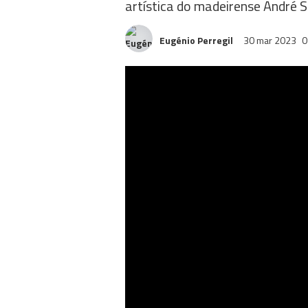
artística do madeirense André 
Eugénio Perregil
30 mar 2023
0