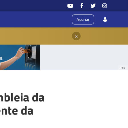
Assinar
×
PUB
mbleia da
ente da