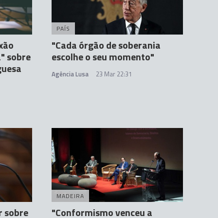
PAÍS
exão
"Cada órgão de soberania
" sobre
escolhe o seu momento"
guesa
Agência Lusa
23 Mar 22:31
MADEIRA
r sobre
"Conformismo venceu a