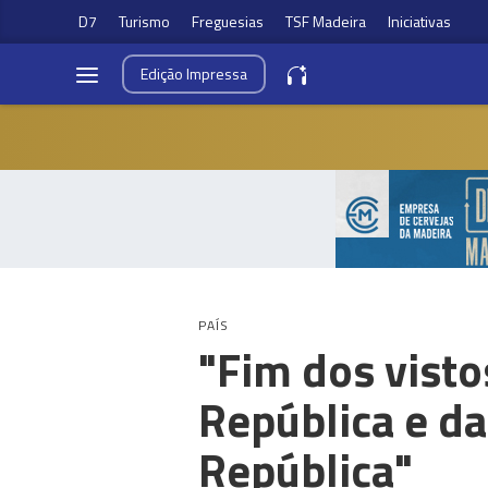
D7
Turismo
Freguesias
TSF Madeira
Iniciativas
Edição
Impressa
PAÍS
"Fim dos vist
República e d
República"