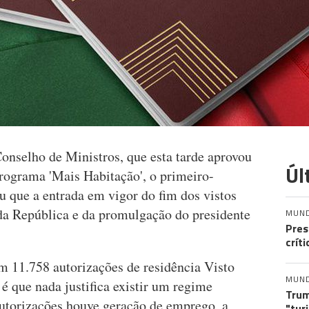
onselho de Ministros, que esta tarde aprovou
Úl
programa 'Mais Habitação', o primeiro-
u que a entrada em vigor do fim dos vistos
da República e da promulgação do presidente
MUN
Pres
crít
m 11.758 autorizações de residência Visto
MUN
é que nada justifica existir um regime
Trum
autorizações houve geração de emprego, a
"tur