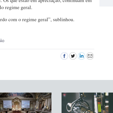
l. Os que estão em apreciação, continuam em
lo regime geral.
ordo com o regime geral”, sublinhou.
ÇÃO