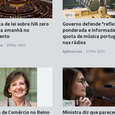
PAÍS
a de lei sobre IVA zero
Governo defende "refl
da amanhã no
ponderada e informada
ento
quota de música portu
nas rádios
sa
28 Mar 19:57
Agência Lusa
23 Mar 20:01
PAÍS
 de Comércio no Reino
Ministra diz que parece