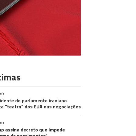
timas
DO
idente do parlamento iraniano
ica "teatro" dos EUA nas negociações
DO
p assina decreto que impede
ismo de nascimentos"