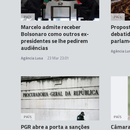
PAÍS
PAÍS
Marcelo admite receber
Propost
Bolsonaro como outros ex-
debati
presidentes se lhe pedirem
parlam
audiências
Agência Lu
Agência Lusa
23 Mar 23:01
PAÍS
PAÍS
PGR abre a porta a sanções
Câmara