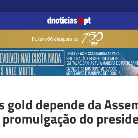
Faltam
66 dias
para os
os gold depende da Asse
a promulgação do presid