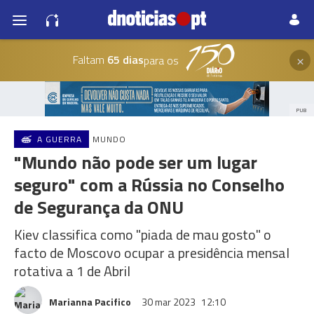
×
Faltam
65 dias
para os
PUB
A GUERRA
MUNDO
"Mundo não pode ser um lugar
seguro" com a Rússia no Conselho
de Segurança da ONU
Kiev classifica como "piada de mau gosto" o
facto de Moscovo ocupar a presidência mensal
rotativa a 1 de Abril
Marianna Pacifico
30 mar 2023
12:10