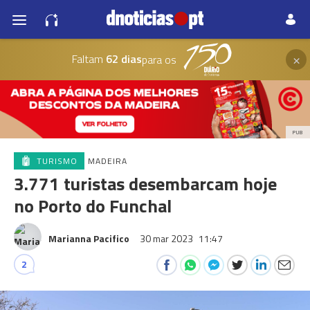
×
Faltam
62 dias
para os
PUB
TURISMO
MADEIRA
3.771 turistas desembarcam hoje
no Porto do Funchal
Marianna Pacifico
30 mar 2023
11:47
2