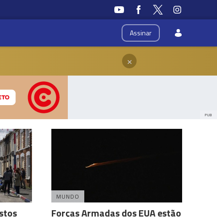
Assinar
×
PUB
MUNDO
stos
Forças Armadas dos EUA estão