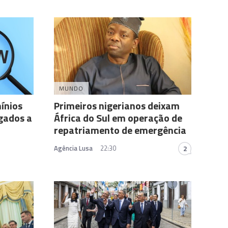
MUNDO
ínios
Primeiros nigerianos deixam
igados a
África do Sul em operação de
repatriamento de emergência
Agência Lusa
22:30
2