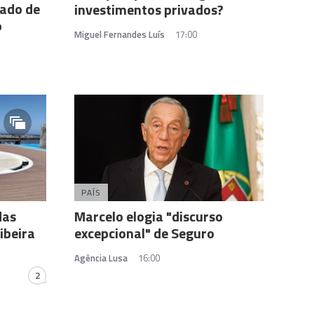
lado de
investimentos privados?
o
Miguel Fernandes Luís
17:00
PAÍS
das
Marcelo elogia "discurso
ibeira
excepcional" de Seguro
Agência Lusa
16:00
2