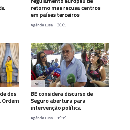
regulamento europeu de
da
retorno mas recusa centros
em países terceiros
Agência Lusa
20:05
PAÍS
ade dos
BE considera discurso de
da Ordem
Seguro abertura para
intervenção política
Agência Lusa
19:19