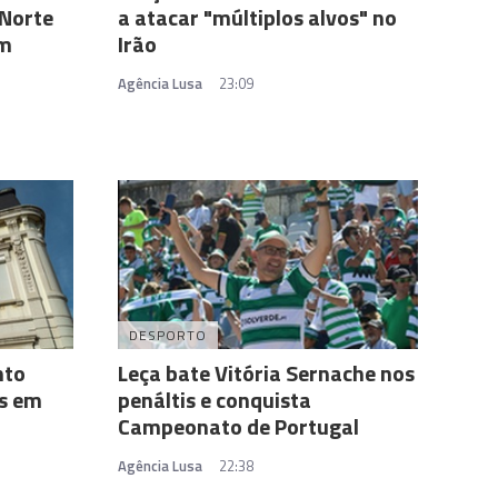
 Norte
a atacar "múltiplos alvos" no
em
Irão
Agência Lusa
23:09
DESPORTO
nto
Leça bate Vitória Sernache nos
as em
penáltis e conquista
Campeonato de Portugal
Agência Lusa
22:38