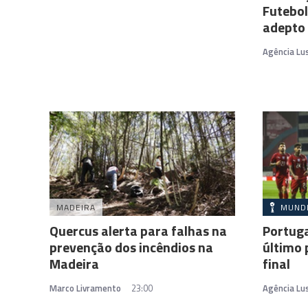
Futebol
adepto
Agência Lu
MADEIRA
MUND
Quercus alerta para falhas na
Portuga
prevenção dos incêndios na
último 
Madeira
final
Marco Livramento
23:00
Agência Lu