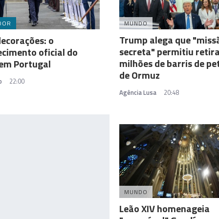
DOR
MUNDO
Trump alega que "miss
ecorações: o
secreta" permitiu retir
cimento oficial do
milhões de barris de pe
 em Portugal
de Ormuz
o
22:00
Agência Lusa
20:48
MUNDO
Leão XIV homenageia