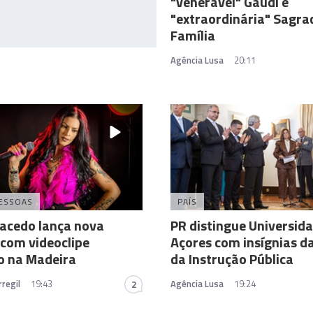
"venerável" Gaudí e
"extraordinária" Sagra
Família
Agência Lusa
20:11
ESSOAS
PAÍS
acedo lança nova
PR distingue Universid
com videoclipe
Açores com insígnias 
o na Madeira
da Instrução Pública
regil
19:43
Agência Lusa
19:24
2