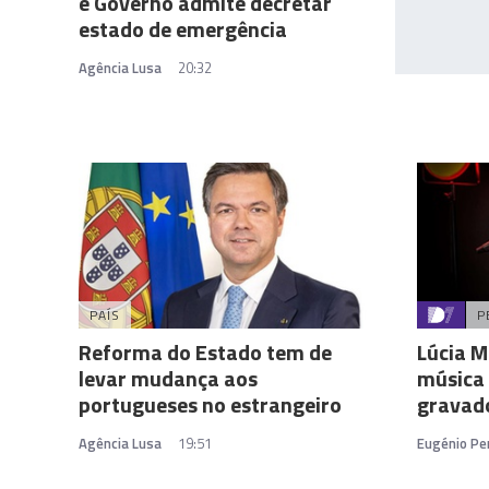
e Governo admite decretar
estado de emergência
Agência Lusa
20:32
PAÍS
P
Reforma do Estado tem de
Lúcia M
levar mudança aos
música 
portugueses no estrangeiro
gravad
Agência Lusa
19:51
Eugénio Per