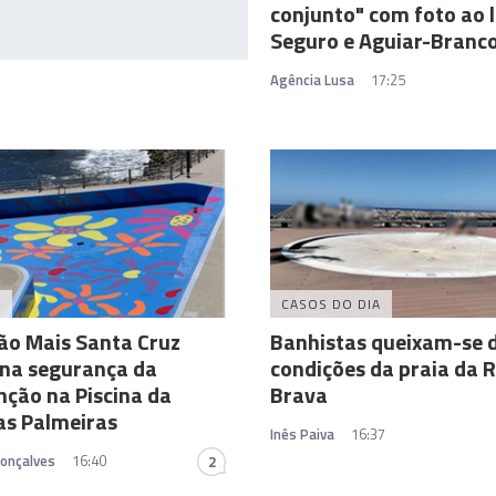
conjunto" com foto ao 
Seguro e Aguiar-Branc
Agência Lusa
17:25
A
CASOS DO DIA
ão Mais Santa Cruz
Banhistas queixam-se 
ona segurança da
condições da praia da R
nção na Piscina da
Brava
as Palmeiras
Inês Paiva
16:37
Gonçalves
16:40
2