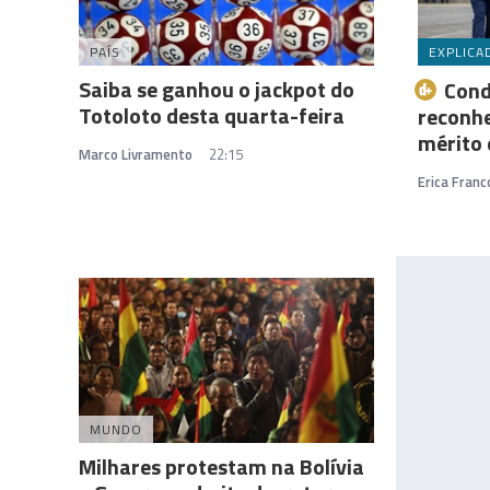
PAÍS
EXPLICA
Saiba se ganhou o jackpot do
Cond
Totoloto desta quarta-feira
reconhe
mérito
Marco Livramento
22:15
Erica Franc
MUNDO
Milhares protestam na Bolívia