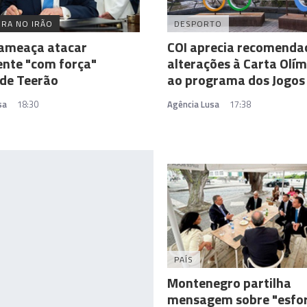
RA NO IRÃO
DESPORTO
ameaça atacar
COI aprecia recomenda
nte "com força"
alterações à Carta Olím
 de Teerão
ao programa dos Jogos
sa
18:30
Agência Lusa
17:38
PAÍS
Montenegro partilha
mensagem sobre "esfo