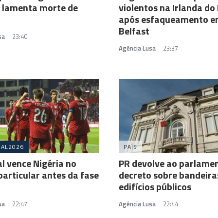
 lamenta morte de
violentos na Irlanda do
após esfaqueamento 
Belfast
sa
23:40
Agência Lusa
23:37
IAL2026
PAÍS
l vence Nigéria no
PR devolve ao parlame
particular antes da fase
decreto sobre bandeir
edifícios públicos
sa
22:47
Agência Lusa
22:44