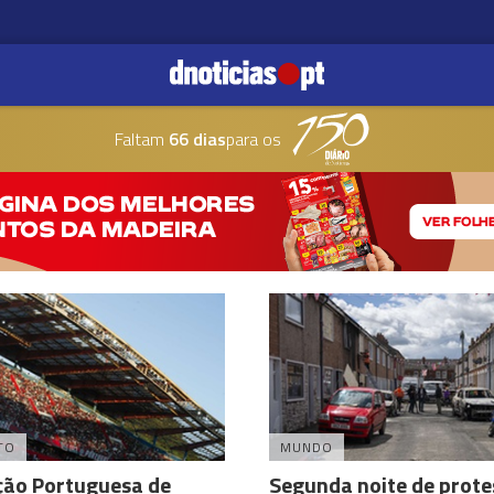
Faltam
66 dias
para os
TO
MUNDO
ção Portuguesa de
Segunda noite de prote