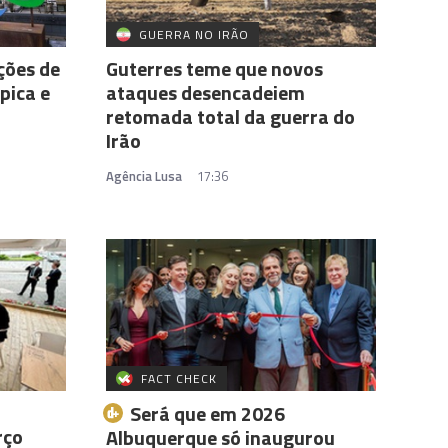
GUERRA NO IRÃO
ções de
Guterres teme que novos
pica e
ataques desencadeiem
retomada total da guerra do
Irão
Agência Lusa
17:36
FACT CHECK
Será que em 2026
rço
Albuquerque só inaugurou