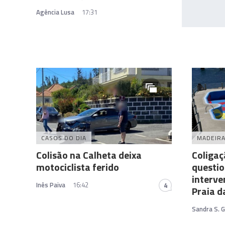
Agência Lusa
17:31
CASOS DO DIA
MADEIR
Colisão na Calheta deixa
Coligaç
motociclista ferido
questi
interve
Inês Paiva
16:42
4
Praia d
Sandra S. 