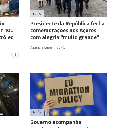
PAÍS
ão
Presidente da República fecha
ar 100
comemorações nos Açores
tróleo
com alegria "muito grande"
Agência Lusa
20:45
2
PAÍS
Governo acompanha