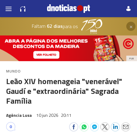
×
Faltam
62 dias
para os
PUB
MUNDO
Leão XIV homenageia "venerável"
Gaudí e "extraordinária" Sagrada
Família
Agência Lusa
10 jun 2026
20:11
0