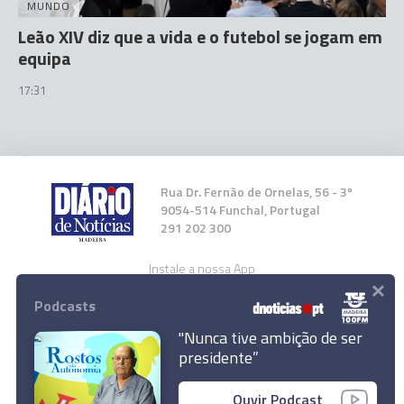
MUNDO
Leão XIV diz que a vida e o futebol se jogam em
equipa
17:31
Rua Dr. Fernão de Ornelas, 56 - 3º
9054-514 Funchal, Portugal
291 202 300
Instale a nossa App
×
Podcasts
"Nunca tive ambição de ser
presidente”
© 2026 Empresa Diário de Notícias, Lda.
Ouvir Podcast