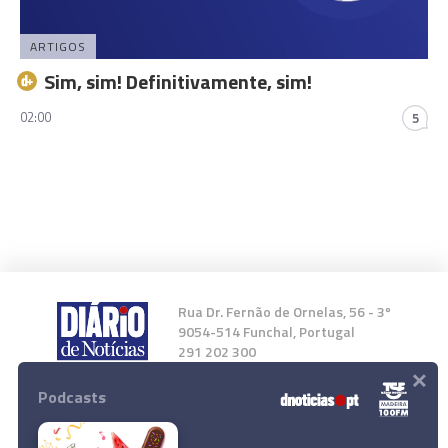
ARTIGOS
Sim, sim! Definitivamente, sim!
02:00
5
Rua Dr. Fernão de Ornelas, 56 - 3º
9054-514 Funchal, Portugal
291 202 300
×
Podcasts
Instale a nossa App