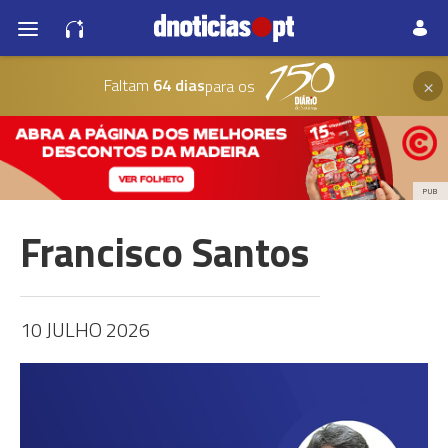
×
Faltam
64 dias
para os
PUB
Francisco Santos
10 JULHO 2026