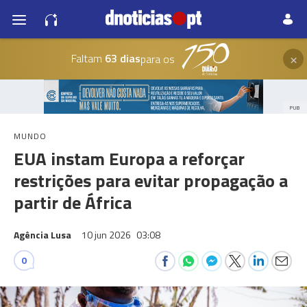
×
Faltam
63 dias
para os
PUB
MUNDO
EUA instam Europa a reforçar
restrições para evitar propagação a
partir de África
Agência Lusa
10 jun 2026
03:08
0