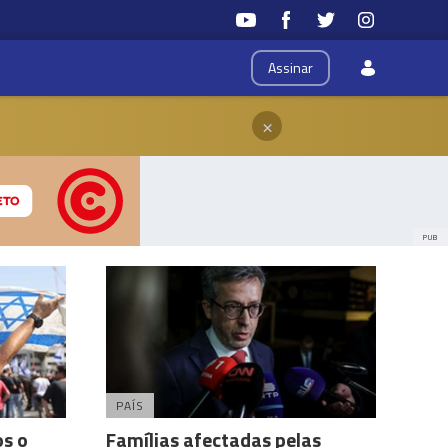
Assinar
×
PUB
PAÍS
os o
Famílias afectadas pelas