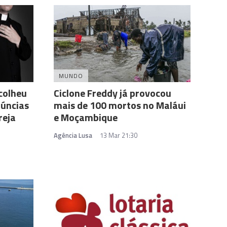
MUNDO
colheu
Ciclone Freddy já provocou
úncias
mais de 100 mortos no Maláui
reja
e Moçambique
Agência Lusa
13 Mar 21:30