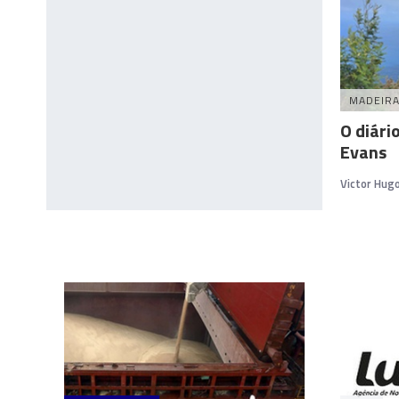
MADEIR
O diári
Evans
Victor Hug