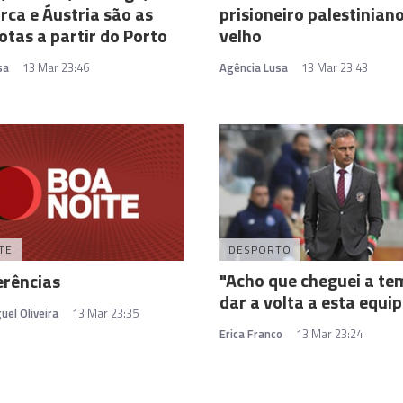
ca e Áustria são as
prisioneiro palestinian
otas a partir do Porto
velho
sa
13 Mar 23:46
Agência Lusa
13 Mar 23:43
TE
DESPORTO
"Acho que cheguei a te
erências
dar a volta a esta equi
uel Oliveira
13 Mar 23:35
Erica Franco
13 Mar 23:24