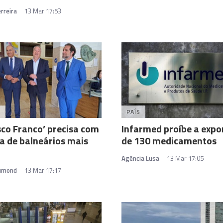
rreira
13 Mar 17:53
A
PAÍS
sco Franco’ precisa com
Infarmed proíbe a expo
a de balneários mais
de 130 medicamentos
Agência Lusa
13 Mar 17:05
rumond
13 Mar 17:17