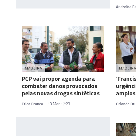
Andreína Fe
MADEIRA
MADEIR
PCP vai propor agenda para
‘Franci
combater danos provocados
urgênci
pelas novas drogas sintéticas
amplos
Erica Franco
13 Mar 17:23
Orlando D