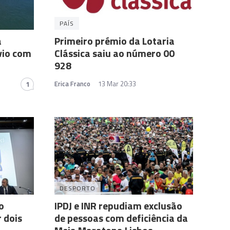
PAÍS
a
Primeiro prémio da Lotaria
vio com
Clássica saiu ao número 00
928
Erica Franco
13 Mar 20:33
1
DESPORTO
o
IPDJ e INR repudiam exclusão
 dois
de pessoas com deficiência da