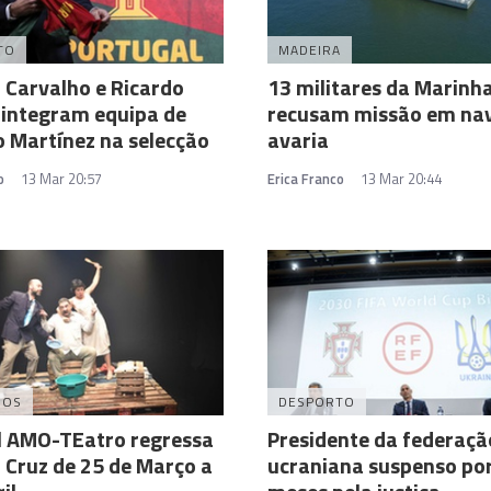
TO
MADEIRA
 Carvalho e Ricardo
13 militares da Marinh
 integram equipa de
recusam missão em na
 Martínez na selecção
avaria
o
13 Mar 20:57
Erica Franco
13 Mar 20:44
DOS
DESPORTO
l AMO-TEatro regressa
Presidente da federaçã
 Cruz de 25 de Março a
ucraniana suspenso por