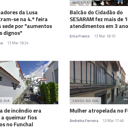
MADEIRA
adores da Lusa
Balcão do Cidadão do
ram-se na 4.º feira
SESARAM fez mais de 1
à sede por "aumentos
atendimentos em 3 an
is dignos"
Erica Franco
13 Mar 18:10
sa
13 Mar 18:24
O DIA
CASOS DO DIA
a de incêndio era
Mulher atropelada no 
a queimar fios
Andreína Ferreira
13 Mar 17:46
cos no Funchal