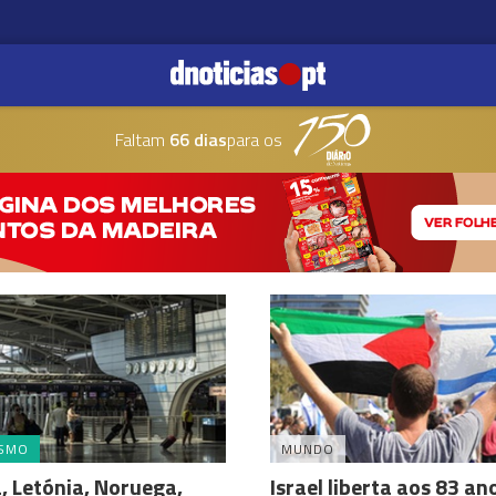
Faltam
66 dias
para os
ISMO
MUNDO
a, Letónia, Noruega,
Israel liberta aos 83 an