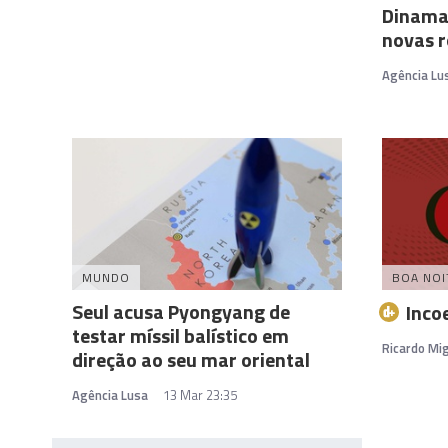
Dinamar
novas r
Agência Lu
MUNDO
BOA NOI
Seul acusa Pyongyang de
Inco
testar míssil balístico em
Ricardo Mig
direção ao seu mar oriental
Agência Lusa
13 Mar 23:35