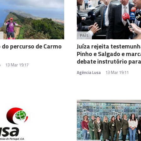
A
PAÍS
o do percurso de Carmo
Juíza rejeita testemunh
Pinho e Salgado e marc
debate instrutório para
o
13 Mar 19:17
Agência Lusa
13 Mar 19:11