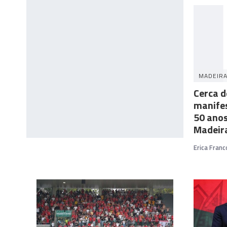
MADEIR
Cerca d
manifes
50 anos
Madeir
Erica Franc