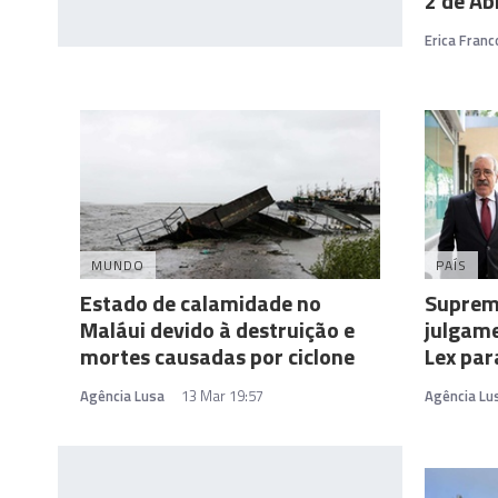
2 de Abr
Erica Franc
MUNDO
PAÍS
Estado de calamidade no
Suprem
Maláui devido à destruição e
julgam
mortes causadas por ciclone
Lex par
Agência Lusa
13 Mar 19:57
Agência Lu