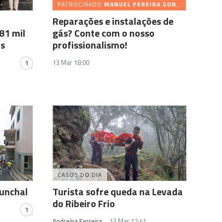
PATROCINADO
MANUEL PEREIRA GONÇALVES (SERRÃO) & FILHOS
Reparações e instalações de
81 mil
gás? Conte com o nosso
os
profissionalismo!
13 Mar 18:00
1
CASOS DO DIA
Funchal
Turista sofre queda na Levada
do Ribeiro Frio
1
Andreína Ferreira
13 Mar 17:41