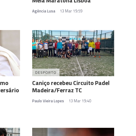
Meia Maratona Lisboa
Agência Lusa
13 Mar 19:59
DESPORTO
como
Caniço recebeu Circuito Padel
versário
Madeira/Ferraz TC
Paulo Vieira Lopes
13 Mar 19:40