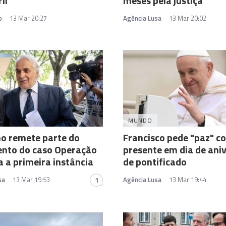
il
meses pela justiça
o
13 Mar 20:27
Agência Lusa
13 Mar 20:02
MUNDO
o remete parte do
Francisco pede "paz" 
ento do caso Operação
presente em dia de ani
a a primeira instância
de pontificado
sa
13 Mar 19:53
Agência Lusa
13 Mar 19:44
1