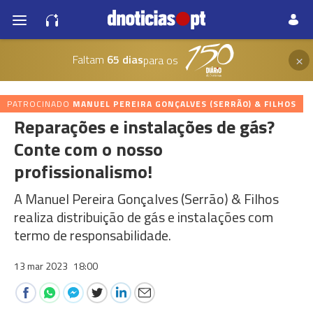
×
Faltam
65 dias
para os
PATROCINADO
MANUEL PEREIRA GONÇALVES (SERRÃO) & FILHOS
Reparações e instalações de gás?
Conte com o nosso
profissionalismo!
A Manuel Pereira Gonçalves (Serrão) & Filhos
realiza distribuição de gás e instalações com
termo de responsabilidade.
13 mar 2023
18:00