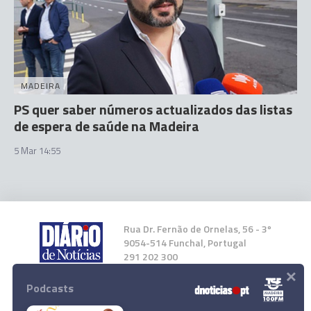
MADEIRA
PS quer saber números actualizados das listas
de espera de saúde na Madeira
5 Mar 14:55
Rua Dr. Fernão de Ornelas, 56 - 3º
9054-514 Funchal, Portugal
291 202 300
×
Podcasts
Instale a nossa App