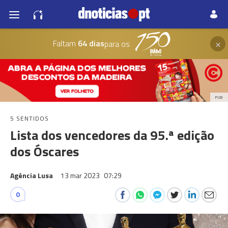
×
Faltam
64 dias
para os
PUB
5 SENTIDOS
Lista dos vencedores da 95.ª edição
dos Óscares
Agência Lusa
13 mar 2023
07:29
0