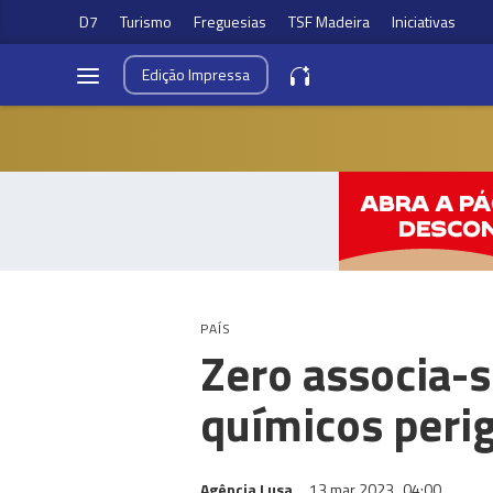
D7
Turismo
Freguesias
TSF Madeira
Iniciativas
Edição
Impressa
PAÍS
Zero associa-s
químicos peri
Agência Lusa
13 mar 2023
04:00