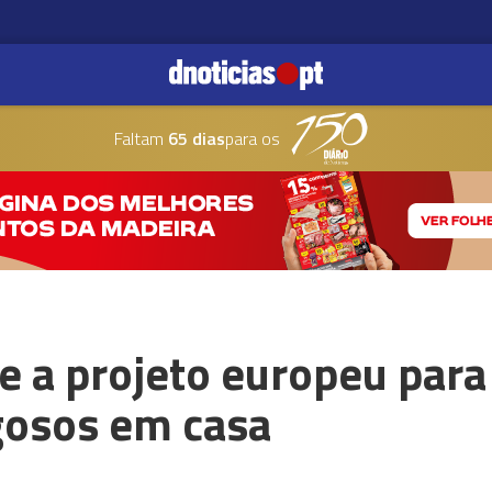
Faltam
65 dias
para os
e a projeto europeu para
gosos em casa