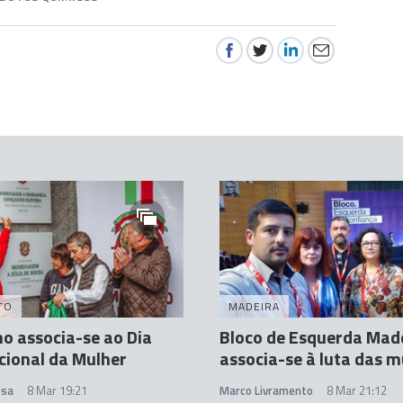
TO
MADEIRA
o associa-se ao Dia
Bloco de Esquerda Mad
cional da Mulher
associa-se à luta das m
osa
8 Mar 19:21
Marco Livramento
8 Mar 21:12