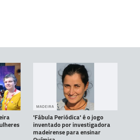
MADEIRA
eira
'Fábula Periódica' é o jogo
ulheres
inventado por investigadora
madeirense para ensinar
Química