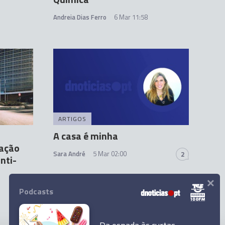
Andreia Dias Ferro
6 Mar 11:58
ARTIGOS
A casa é minha
 ação
Sara André
5 Mar 02:00
2
nti-
×
Podcasts