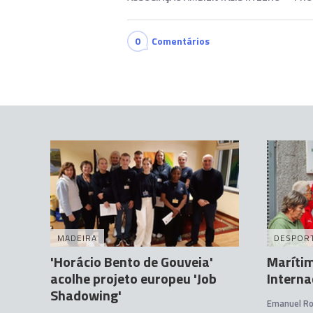
0
Comentários
MADEIRA
DESPOR
'Horácio Bento de Gouveia'
Marítim
acolhe projeto europeu 'Job
Interna
Shadowing'
Emanuel R