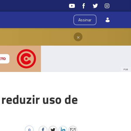
Assinar
×
PUB
 reduzir uso de
0