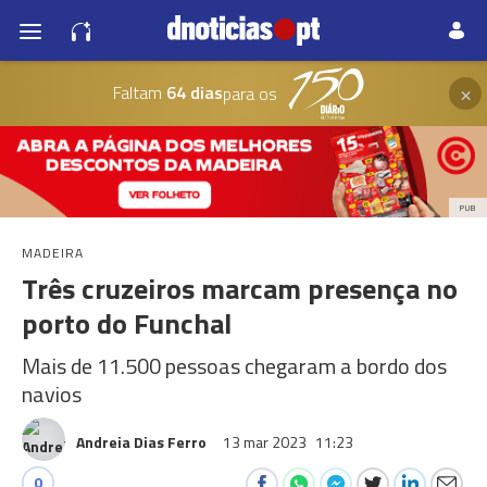
×
Faltam
64 dias
para os
PUB
MADEIRA
Três cruzeiros marcam presença no
porto do Funchal
Mais de 11.500 pessoas chegaram a bordo dos
navios
Andreia Dias Ferro
13 mar 2023
11:23
0